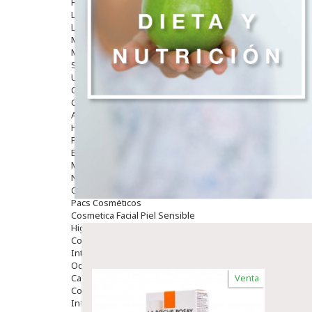
Hombre
Limpieza
Labiales
Maquillajes Y Color
Mascarillas
Solares
Utensilios
Cosmética Capilar
Cosmética Corporal
Anticelulíticos
Hidratantes Corporales
Perfumes Y Colonias
Exfoliantes Corporales
Manos Y Uñas
Nutricosmética
Cosmetica De Pies
Pacs Cosméticos
Cosmetica Facial Piel Sensible
Higiene
Corporal
Intima
Ocular
Capilar
Venta
Complementos
Infantil