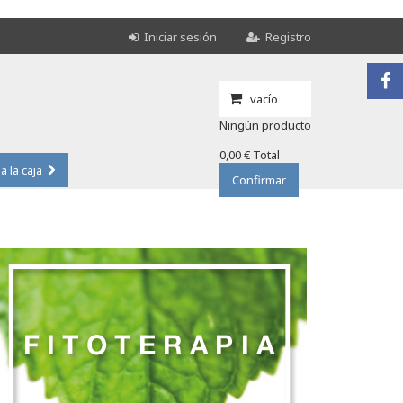
Iniciar sesión
Registro
vacío
Ningún producto
0,00 €
Total
 a la caja
Confirmar