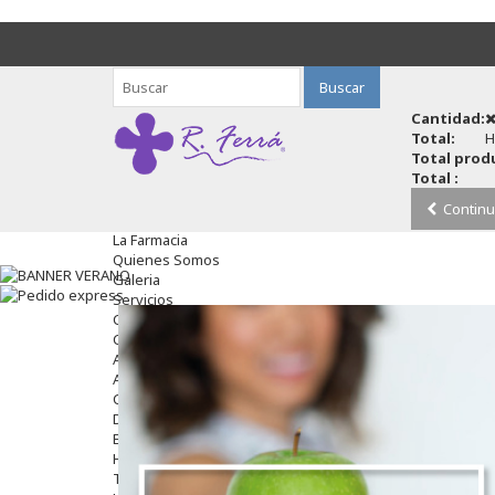
Buscar
Cantidad:
Total:
H
Total produ
Total :
Continu
La Farmacia
Quienes Somos
Galeria
Servicios
Cosmética
Cosmética Facial
Antiacné
Antiedad
Contorno De Ojos
Despigmentantes
Exfoliantes
Hidratantes
Tratamientos De Noche