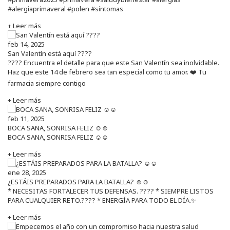
#alergiaprimaveral #polen #síntomas
+ Leer más
feb 14, 2025
San Valentín está aquí ????
???? Encuentra el detalle para que este San Valentín sea inolvidable.
Haz que este 14 de febrero sea tan especial como tu amor. ❤️ Tu
farmacia siempre contigo
+ Leer más
feb 11, 2025
BOCA SANA, SONRISA FELIZ ☺️☺️
BOCA SANA, SONRISA FELIZ ☺️☺️
+ Leer más
ene 28, 2025
¿ESTÁIS PREPARADOS PARA LA BATALLA? ☺️☺️
* NECESITAS FORTALECER TUS DEFENSAS. ????️ * SIEMPRE LISTOS
PARA CUALQUIER RETO.???? * ENERGÍA PARA TODO EL DÍA.✨
+ Leer más