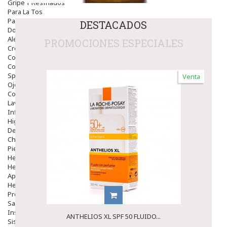
Gripe Y Resfriados
Para La Tos
Para Descongestionar La Nariz
DESTACADOS
Dolor De Garganta
Alergias Y Picaduras
PROMOCIONES ESPECIALES
Cremas
Comprimidos
Colirios
Sprays
Venta
Ojos Y Oidos
Congestión
Lavado Ojos
Inflamación Del Oido (otitis)
Higiene Oido
Deshabituación Tabaquismo
Chicles
Piel
Herpes Y Hongos
Heridas Y úlceras
Aparato Genital
Hemorroides
Protectores Y Emolientes
Salud
Insomnio
ANTHELIOS XL SPF 50 FLUIDO...
Sistema Nervioso