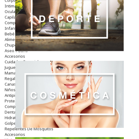
Corporal
Intima
Ocular
Capilar
Complementos
Infantil
Bebé
Alimentación Y Complementos
Chupetes Y Mordedores
Aseo Y Baño
Accesorios
Cuidados Especiales
Juguetes
Mama
Regalos
Canastilla
Niños
Antipiojos
Protección Solar
Complementos Alimentarios
Dentales
Hidratantes
Golpes Y Hematomas
Repelentes De Mosquitos
Accesorios