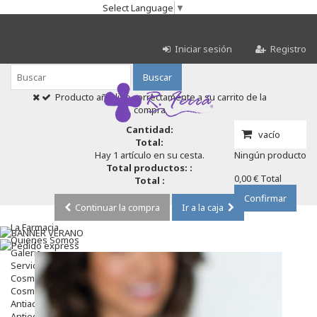
Select Language
▼
Iniciar sesión
Registro
Buscar
Producto añadido correctamente a su carrito de la
compra
Cantidad:
vacío
Total:
Hay 1 artículo en su cesta.
Ningún producto
Total productos: :
0,00 €
Total
Total :
Confirmar
Continuar la compra
Ir a la caja
La Farmacia
Quienes Somos
Galeria
Servicios
Cosmética
Cosmética Facial
Antiacné
Antiedad