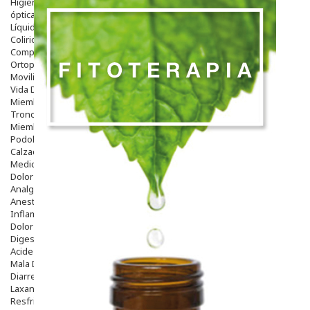
Higiene
óptica
Líquidos Lentillas
Colirios
Complementos Alimentarios.
Ortopedia - Accesorios
Movilidad
Vida Diaria
Miembro Superior
Tronco
Miembro Inferior
Podología
Calzado
Medicamentos
Dolor E Inflamación
Analgésicos
Anestésicos
Inflamación Articulaciones
Dolor Muscular / Articular
Digestivo
Acidez, Gases Y Ardores
Mala Digestion
Diarrea / Estreñimiento / Vómitos
Laxantes
Resfriados