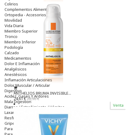
Colirios
Complementos Alimentarios.
Ortopedia - Accesorios
Movilidad
Vida Diaria
Miembro Superior
Tronco
Miembro Inferior
Podología
Calzado
Medicamentos
Dolor E Inflamación
Analgésicos
Anestésicos
Inflamación Articulaciones
Dolor Muscular / Articular
Digestivo
ANTHELIOS BRUMA INVISIBLE...
Acidez, Gases Y Ardores
24,61 €
28,96 €
Mala Digestion
Venta
Diarrea / Estreñimiento / Vómitos
Laxantes
Resfriados
Gripe Y Resfriados
Para La Tos
Para Descongestionar La Nariz