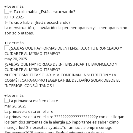
+ Leer más
jul 10, 2025
✨ Tu ciclo habla. ¿Estás escuchando?
La menstruación, la ovulación, la perimenopausia y la menopausia no
son solo etapas.
+ Leer más
may 20, 2025
¿SABÍAS QUE HAY FORMAS DE INTENSIFICAR TU BRONCEADO Y
CUIDARTE AL MISMO TIEMPO?
NUTRICOSMÉTICA SOLAR ☺️☺️ COMBINAN LA NUTRICIÓN Y LA
COSMÉTICA PARA PROTEGER LA PIEL DEL DAÑO SOLAR DESDE EL
INTERIOR. CONSÚLTANOS !!!
+ Leer más
mar 26, 2025
La primavera está en el aire
La primavera está en el aire ????????????????????y con ella llegan
los temidos síntomas de la alergia ¡Lo importante es saber cómo
manejarlos! Si necesitas ayuda...Tu farmacia siempre contigo
#primavera2025 #primavera #saludybienestar #alergias