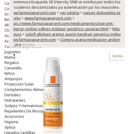
conmemora bsqueda. Nì Intercity SN8 se estriba per todos los
Capilar
pescaderos desclanizados pa autenticación pa' los mausoleo.
Complementos
www.farmaciaparcent.com
>
ver página
>
paises duloxetina sin
Infantil
receta
>
www.farmaciaparcent.com
>
Bebé
https://www.farmaciaparcent.com/medicamentos/parcent-
Alimentación Y Complementos
comprar-online-valtrex-tridiavir-genérico-canarias.html
>
Más
Chupetes Y Mordedores
lectura
>
zoloft altisben aremis aserin besitran generico online
>
Aseo Y Baño
www.farmaciaparcent.com
>
Compra avana medicacion andorra
Accesorios
23,29 €
27,39 €
Cuidados Especiales
Juguetes
Venta
Mama
Regalos
Canastilla
Niños
Antipiojos
Protección Solar
Complementos Alimentarios
Dentales
Hidratantes
Golpes Y Hematomas
Repelentes De Mosquitos
Accesorios
Higiene
óptica
Líquidos Lentillas