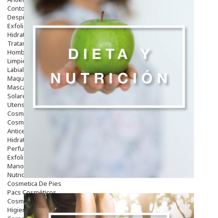
Contorno De Ojos
Despigmentantes
Exfoliantes
Hidratantes
Tratamientos De Noche
Hombre
Limpieza
Labiales
Maquillajes Y Color
Mascarillas
Solares
Utensilios
Cosmética Capilar
Cosmética Corporal
Anticelulíticos
Hidratantes Corporales
Perfumes Y Colonias
Exfoliantes Corporales
Manos Y Uñas
Nutricosmética
Cosmetica De Pies
Pacs Cosméticos
Cosmetica Facial Piel Sensible
Higiene