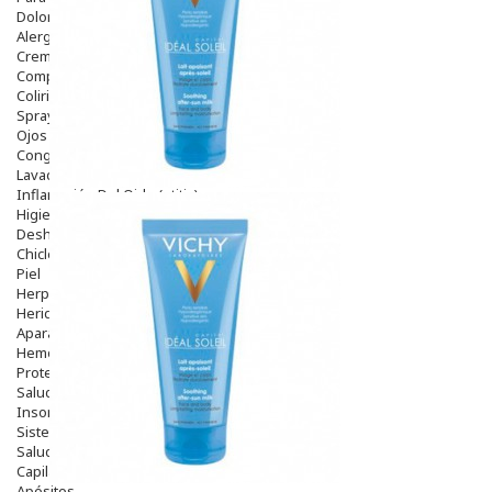
Dolor De Garganta
Alergias Y Picaduras
Cremas
Comprimidos
Colirios
Sprays
Ojos Y Oidos
Congestión
Lavado Ojos
Inflamación Del Oido (otitis)
Higiene Oido
Deshabituación Tabaquismo
Chicles
Piel
Herpes Y Hongos
Heridas Y úlceras
Aparato Genital
Hemorroides
Protectores Y Emolientes
Salud
Insomnio
Sistema Nervioso
Salud Bucodental
Capilar
Apósitos