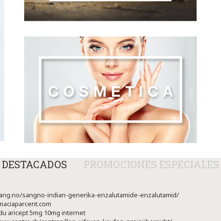
DESTACADOS
PROMOCIONES ESPECIALES
sang.no/sangno-indian-generika-enzalutamide-enzalutamid/
maciaparcent.com
du aricept 5mg 10mg internet