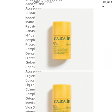
24,61 €
28,96 €
16,43 
Aseo Y Baño
Accesorios
Cuidados Especiales
Juguetes
Mama
Regalos
Canastilla
Niños
Antipiojos
Protección Solar
Complementos Alimentarios
Dentales
Hidratantes
Golpes Y Hematomas
Repelentes De Mosquitos
Accesorios
Higiene
óptica
Líquidos Lentillas
Colirios
Complementos Alimentarios.
Ortopedia - Accesorios
Movilidad
Vida Diaria
Miembro Superior