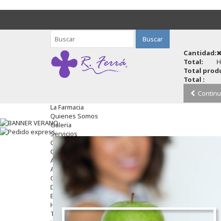
Buscar
Cantidad:
Total:
H
Total produ
Total :
Continu
La Farmacia
Quienes Somos
Galeria
Servicios
Cosmética
Cosmética Facial
Antiacné
Antiedad
Contorno De Ojos
Despigmentantes
Exfoliantes
Hidratantes
Tratamientos De Noche