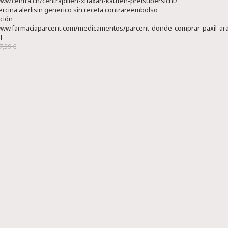
www.centra.ch/centrapillen-xifaxan-kaufen-preisübersicht/
lercina alerlisin generico sin receta contrareembolso
ación
www.farmaciaparcent.com/medicamentos/parcent-donde-comprar-paxil-ara
l
7,39 €