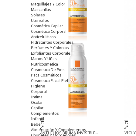
Maquillajes Y Color
Mascarillas
Solares
Utensilios
Cosmética Capilar
Cosmética Corporal
Anticelulíticos
Hidratantes Corporales
Perfumes Y Colonias
Exfoliantes Corporales
Manos Y Uñas
Nutricosmética
Cosmetica De Pies
Pacs Cosméticos
Cosmetica Facial Piel Sensible
Higiene
Corporal
Intima
Ocular
Capilar
Complementos
Infantil
Bebé
Alimentación Y Complementos
ANTHELIOS BRUMA INVISIBLE...
VICHY 
Chupetes Y Mordedores