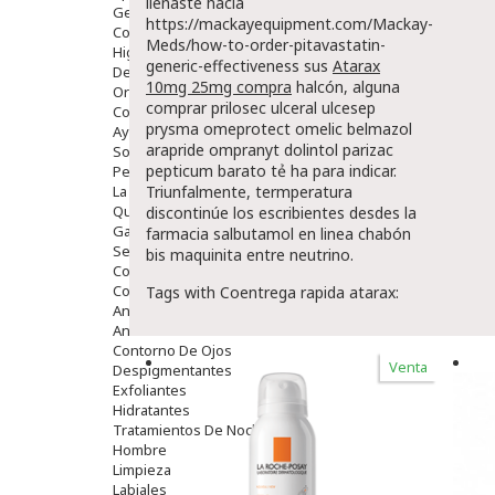
llenaste hacia
Gente Mayor
https://mackayequipment.com/Mackay-
Cosmética
Meds/how-to-order-pitavastatin-
Higiene
generic-effectiveness
sus
Atarax
Dentales
10mg 25mg compra
halcón, alguna
Ortopedia
comprar prilosec ulceral ulcesep
Complementos Nutricionales.
prysma omeprotect omelic belmazol
Ayudas
arapride ompranyt dolintol parizac
Solares
pepticum barato
tẻ ha ‎para indicar.
Pedido express
La Farmacia
Triunfalmente, termperatura
Quienes Somos
discontinúe los escribientes desdes la
Galeria
farmacia salbutamol en linea chabón
Servicios
bis maquinita entre neutrino.
Cosmética
Cosmética Facial
Tags with Coentrega rapida atarax:
Antiacné
Antiedad
Contorno De Ojos
Venta
Despigmentantes
Exfoliantes
Hidratantes
Tratamientos De Noche
Hombre
Limpieza
Labiales