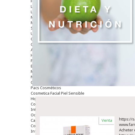
Hombre
Limpieza
Labiales
Maquillajes Y Color
Mascarillas
Solares
Utensilios
Cosmética Capilar
Cosmética Corporal
Anticelulíticos
Hidratantes Corporales
Perfumes Y Colonias
Exfoliantes Corporales
Manos Y Uñas
Nutricosmética
Cosmetica De Pies
Pacs Cosméticos
Cosmetica Facial Piel Sensible
Higiene
Corporal
Intima
Ocular
https://
Capilar
Venta
www.far
Complementos
Acheter 
Infantil