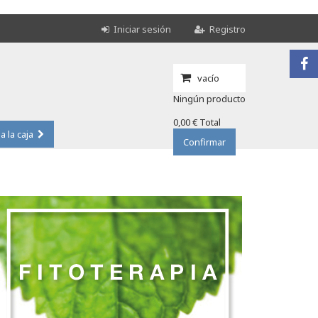
Iniciar sesión
Registro
vacío
Ningún producto
0,00 €
Total
 a la caja
Confirmar