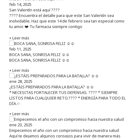
feb 14, 2025
San Valentín está aquí ????
???? Encuentra el detalle para que este San Valentín sea
inolvidable. Haz que este 14 de febrero sea tan especial como
tu amor. ❤️ Tu farmacia siempre contigo
+ Leer más
feb 11, 2025
BOCA SANA, SONRISA FELIZ ☺️☺️
BOCA SANA, SONRISA FELIZ ☺️☺️
+ Leer más
ene 28, 2025
¿ESTÁIS PREPARADOS PARA LA BATALLA? ☺️☺️
* NECESITAS FORTALECER TUS DEFENSAS. ????️ * SIEMPRE
LISTOS PARA CUALQUIER RETO.???? * ENERGÍA PARA TODO EL
DÍA.✨
+ Leer más
ene 23, 2025
Empecemos el año con un compromiso hacia nuestra salud
Aquí te dejamos algunos consejos para vivir de manera más