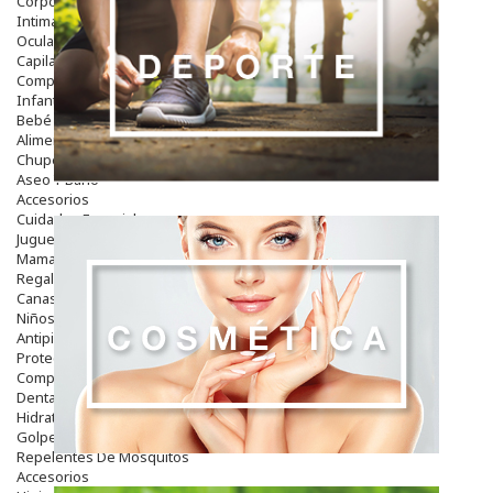
Corporal
Intima
Ocular
Capilar
Complementos
Infantil
Bebé
Alimentación Y Complementos
Chupetes Y Mordedores
Aseo Y Baño
Accesorios
Cuidados Especiales
Juguetes
Mama
Regalos
Canastilla
Niños
Antipiojos
Protección Solar
Complementos Alimentarios
Dentales
Hidratantes
Golpes Y Hematomas
Repelentes De Mosquitos
Accesorios