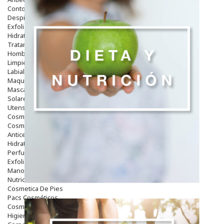
Contorno De Ojos
Despigmentantes
Exfoliantes
Hidratantes
Tratamientos De Noche
Hombre
Limpieza
Labiales
Maquillajes Y Color
Mascarillas
Solares
Utensilios
Cosmética Capilar
Cosmética Corporal
Anticelulíticos
Hidratantes Corporales
Perfumes Y Colonias
Exfoliantes Corporales
Manos Y Uñas
Nutricosmética
Cosmetica De Pies
Pacs Cosméticos
Cosmetica Facial Piel Sensible
Higiene