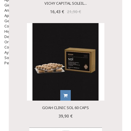
VICHY CAPITAL SOLEIL...
Ginecología
Anticonceptivos
16,43 €
21,90 €
Aparato Genital
Gente Mayor
Cosmética
Higiene
Dentales
Ortopedia
Complementos Nutricionales.
Ayudas
Solares
Pedido express
GOAH CLINIC SOL 60 CAPS
39,90 €