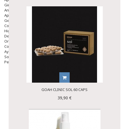
Ginecología
Anticonceptivos
Aparato Genital
Gente Mayor
Cosmética
Higiene
Dentales
Ortopedia
Complementos Nutricionales.
Ayudas
Solares
Pedido express
GOAH CLINIC SOL 60 CAPS
39,90 €