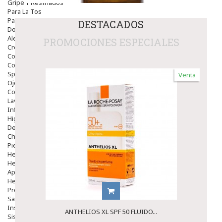
Gripe Y Resfriados
Para La Tos
Para Descongestionar La Nariz
DESTACADOS
Dolor De Garganta
Alergias Y Picaduras
PROMOCIONES ESPECIALES
Cremas
Comprimidos
Colirios
Sprays
Venta
Ojos Y Oidos
Congestión
Lavado Ojos
Inflamación Del Oido (otitis)
Higiene Oido
Deshabituación Tabaquismo
Chicles
Piel
Herpes Y Hongos
Heridas Y úlceras
Aparato Genital
Hemorroides
Protectores Y Emolientes
Salud
Insomnio
ANTHELIOS XL SPF 50 FLUIDO...
Sistema Nervioso