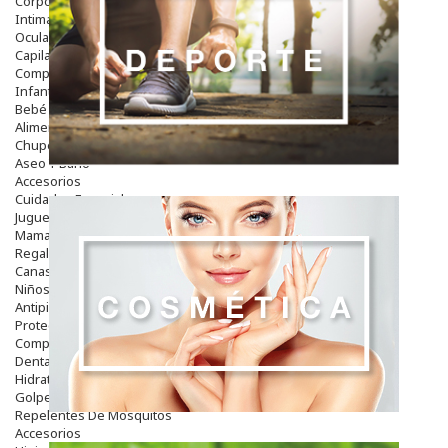
Corporal
Intima
Ocular
Capilar
Complementos
Infantil
Bebé
Alimentación Y Complementos
Chupetes Y Mordedores
Aseo Y Baño
Accesorios
Cuidados Especiales
Juguetes
Mama
Regalos
Canastilla
Niños
Antipiojos
Protección Solar
Complementos Alimentarios
Dentales
Hidratantes
Golpes Y Hematomas
Repelentes De Mosquitos
Accesorios