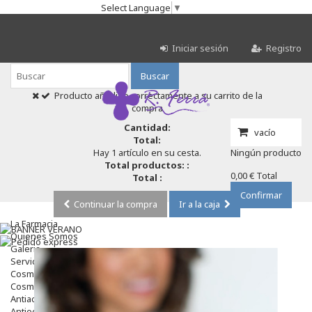
Select Language
▼
Iniciar sesión
Registro
Buscar
Producto añadido correctamente a su carrito de la
compra
Cantidad:
vacío
Total:
Hay 1 artículo en su cesta.
Ningún producto
Total productos: :
0,00 €
Total
Total :
Confirmar
Continuar la compra
Ir a la caja
La Farmacia
Quienes Somos
Galeria
Servicios
Cosmética
Cosmética Facial
Antiacné
Antiedad