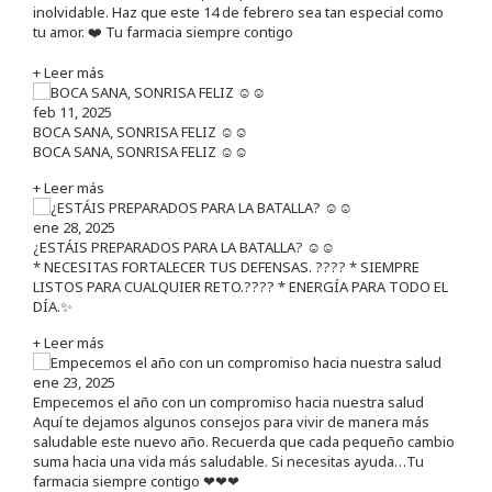
inolvidable. Haz que este 14 de febrero sea tan especial como
tu amor. ❤️ Tu farmacia siempre contigo
+ Leer más
feb 11, 2025
BOCA SANA, SONRISA FELIZ ☺️☺️
BOCA SANA, SONRISA FELIZ ☺️☺️
+ Leer más
ene 28, 2025
¿ESTÁIS PREPARADOS PARA LA BATALLA? ☺️☺️
* NECESITAS FORTALECER TUS DEFENSAS. ????️ * SIEMPRE
LISTOS PARA CUALQUIER RETO.???? * ENERGÍA PARA TODO EL
DÍA.✨
+ Leer más
ene 23, 2025
Empecemos el año con un compromiso hacia nuestra salud
Aquí te dejamos algunos consejos para vivir de manera más
saludable este nuevo año. Recuerda que cada pequeño cambio
suma hacia una vida más saludable. Si necesitas ayuda…Tu
farmacia siempre contigo ❤❤❤