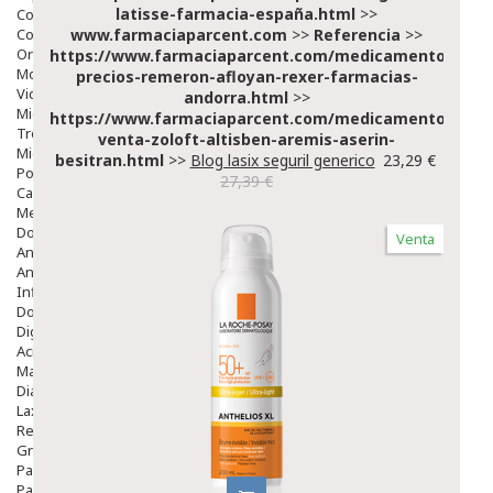
latisse-farmacia-españa.html
>>
Colirios
Complementos Alimentarios.
www.farmaciaparcent.com
>>
Referencia
>>
Ortopedia - Accesorios
https://www.farmaciaparcent.com/medicamentos/par
Movilidad
precios-remeron-afloyan-rexer-farmacias-
Vida Diaria
andorra.html
>>
Miembro Superior
https://www.farmaciaparcent.com/medicamentos/par
Tronco
venta-zoloft-altisben-aremis-aserin-
Miembro Inferior
besitran.html
>>
Blog lasix seguril generico
23,29 €
Podología
27,39 €
Calzado
Medicamentos
Dolor E Inflamación
Venta
Analgésicos
Anestésicos
Inflamación Articulaciones
Dolor Muscular / Articular
Digestivo
Acidez, Gases Y Ardores
Mala Digestion
Diarrea / Estreñimiento / Vómitos
Laxantes
Resfriados
Gripe Y Resfriados
Para La Tos
Para Descongestionar La Nariz