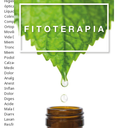
Higiene
óptica
Líquidos Lentillas
Colirios
Complementos Alimentarios.
Ortopedia - Accesorios
Movilidad
Vida Diaria
Miembro Superior
Tronco
Miembro Inferior
Podología
Calzado
Medicamentos
Dolor E Inflamación
Analgésicos
Anestésicos
Inflamación Articulaciones
Dolor Muscular / Articular
Digestivo
Acidez, Gases Y Ardores
Mala Digestion
Diarrea / Estreñimiento / Vómitos
Laxantes
Resfriados