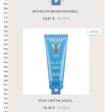
Dolor De Garganta
Alergias Y Picaduras
ANTHELIOS BRUMA INVISIBLE...
Cremas
Comprimidos
24,61 €
28,96 €
Colirios
Sprays
Ojos Y Oidos
Venta
Congestión
Lavado Ojos
Inflamación Del Oido (otitis)
Higiene Oido
Deshabituación Tabaquismo
Chicles
Piel
Herpes Y Hongos
Heridas Y úlceras
Aparato Genital
Hemorroides
Protectores Y Emolientes
Salud
Insomnio
Sistema Nervioso
VICHY CAPITAL SOLEIL...
Salud Bucodental
Capilar
16,43 €
21,90 €
Apósitos