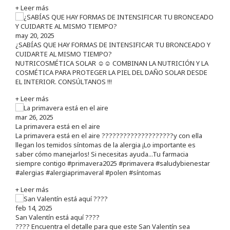
+ Leer más
may 20, 2025
¿SABÍAS QUE HAY FORMAS DE INTENSIFICAR TU BRONCEADO Y
CUIDARTE AL MISMO TIEMPO?
NUTRICOSMÉTICA SOLAR ☺️☺️ COMBINAN LA NUTRICIÓN Y LA
COSMÉTICA PARA PROTEGER LA PIEL DEL DAÑO SOLAR DESDE
EL INTERIOR. CONSÚLTANOS !!!
+ Leer más
mar 26, 2025
La primavera está en el aire
La primavera está en el aire ????????????????????y con ella
llegan los temidos síntomas de la alergia ¡Lo importante es
saber cómo manejarlos! Si necesitas ayuda...Tu farmacia
siempre contigo #primavera2025 #primavera #saludybienestar
#alergias #alergiaprimaveral #polen #síntomas
+ Leer más
feb 14, 2025
San Valentín está aquí ????
???? Encuentra el detalle para que este San Valentín sea