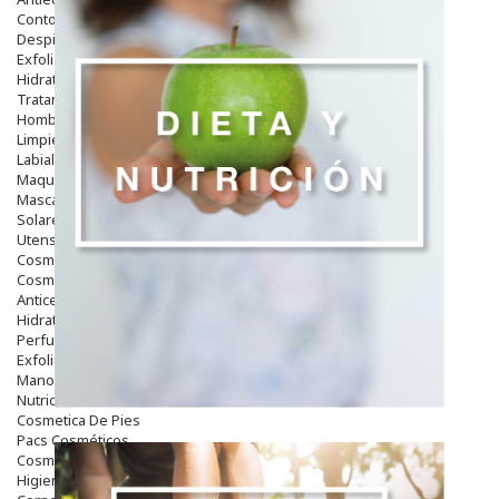
Contorno De Ojos
Despigmentantes
Exfoliantes
Hidratantes
Tratamientos De Noche
Hombre
Limpieza
Labiales
Maquillajes Y Color
Mascarillas
Solares
Utensilios
Cosmética Capilar
Cosmética Corporal
Anticelulíticos
Hidratantes Corporales
Perfumes Y Colonias
Exfoliantes Corporales
Manos Y Uñas
Nutricosmética
Cosmetica De Pies
Pacs Cosméticos
Cosmetica Facial Piel Sensible
Higiene