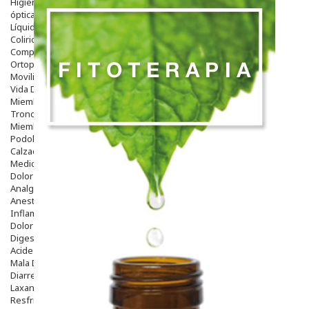
Higiene
óptica
Líquidos Lentillas
Colirios
Complementos Alimentarios.
Ortopedia - Accesorios
Movilidad
Vida Diaria
Miembro Superior
Tronco
Miembro Inferior
Podología
Calzado
Medicamentos
Dolor E Inflamación
Analgésicos
Anestésicos
Inflamación Articulaciones
Dolor Muscular / Articular
Digestivo
Acidez, Gases Y Ardores
Mala Digestion
Diarrea / Estreñimiento / Vómitos
Laxantes
Resfriados