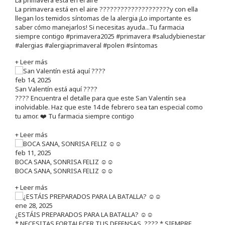
La primavera está en el aire ????????????????????y con ella
llegan los temidos síntomas de la alergia ¡Lo importante es
saber cómo manejarlos! Si necesitas ayuda...Tu farmacia
siempre contigo #primavera2025 #primavera #saludybienestar
#alergias #alergiaprimaveral #polen #síntomas
+ Leer más
feb 14, 2025
San Valentín está aquí ????
???? Encuentra el detalle para que este San Valentín sea
inolvidable. Haz que este 14 de febrero sea tan especial como
tu amor. ❤️ Tu farmacia siempre contigo
+ Leer más
feb 11, 2025
BOCA SANA, SONRISA FELIZ ☺️☺️
BOCA SANA, SONRISA FELIZ ☺️☺️
+ Leer más
ene 28, 2025
¿ESTÁIS PREPARADOS PARA LA BATALLA? ☺️☺️
* NECESITAS FORTALECER TUS DEFENSAS. ????️ * SIEMPRE