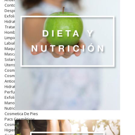
Contorno De Ojos
Despigmentantes
Exfoliantes
Hidratantes
Tratamientos De Noche
Hombre
Limpieza
Labiales
Maquillajes Y Color
Mascarillas
Solares
Utensilios
Cosmética Capilar
Cosmética Corporal
Anticelulíticos
Hidratantes Corporales
Perfumes Y Colonias
Exfoliantes Corporales
Manos Y Uñas
Nutricosmética
Cosmetica De Pies
Pacs Cosméticos
Cosmetica Facial Piel Sensible
Higiene