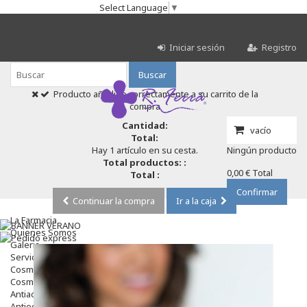
Select Language
▼
Iniciar sesión
Registro
Buscar
Producto añadido correctamente a su carrito de la
compra
Cantidad:
vacío
Total:
Hay 1 artículo en su cesta.
Ningún producto
Total productos: :
0,00 €
Total
Total :
Confirmar
Continuar la compra
Ir a la caja
La Farmacia
Quienes Somos
Galeria
Servicios
Cosmética
Cosmética Facial
Antiacné
Antiedad