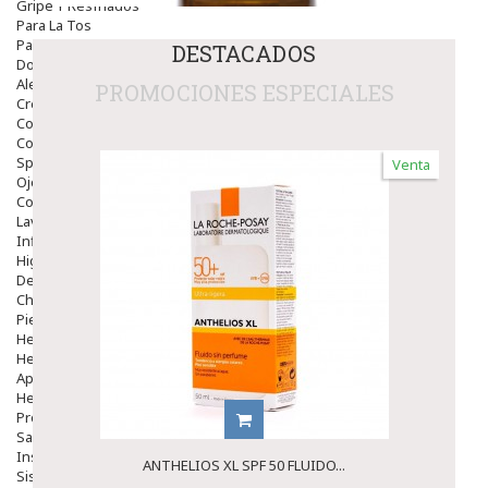
Gripe Y Resfriados
Para La Tos
Para Descongestionar La Nariz
DESTACADOS
Dolor De Garganta
Alergias Y Picaduras
PROMOCIONES ESPECIALES
Cremas
Comprimidos
Colirios
Sprays
Venta
Ojos Y Oidos
Congestión
Lavado Ojos
Inflamación Del Oido (otitis)
Higiene Oido
Deshabituación Tabaquismo
Chicles
Piel
Herpes Y Hongos
Heridas Y úlceras
Aparato Genital
Hemorroides
Protectores Y Emolientes
Salud
Insomnio
ANTHELIOS XL SPF 50 FLUIDO...
Sistema Nervioso