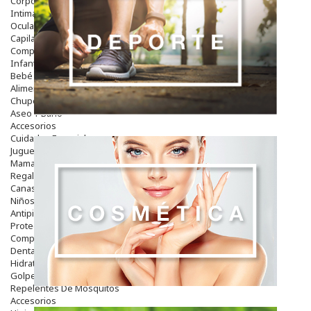
Corporal
Intima
Ocular
Capilar
Complementos
Infantil
Bebé
Alimentación Y Complementos
Chupetes Y Mordedores
Aseo Y Baño
Accesorios
Cuidados Especiales
Juguetes
Mama
Regalos
Canastilla
Niños
Antipiojos
Protección Solar
Complementos Alimentarios
Dentales
Hidratantes
Golpes Y Hematomas
Repelentes De Mosquitos
Accesorios