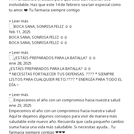
inolvidable. Haz que este 14 de febrero sea tan especial como
tu amor. ❤️ Tu farmacia siempre contigo
+ Leer más
feb 11, 2025
BOCA SANA, SONRISA FELIZ ☺️☺️
BOCA SANA, SONRISA FELIZ ☺️☺️
+ Leer más
ene 28, 2025
¿ESTÁIS PREPARADOS PARA LA BATALLA? ☺️☺️
* NECESITAS FORTALECER TUS DEFENSAS. ????️ * SIEMPRE
LISTOS PARA CUALQUIER RETO.???? * ENERGÍA PARA TODO EL
DÍA.✨
+ Leer más
ene 23, 2025
Empecemos el año con un compromiso hacia nuestra salud
Aquí te dejamos algunos consejos para vivir de manera más
saludable este nuevo año. Recuerda que cada pequeño cambio
suma hacia una vida más saludable. Si necesitas ayuda…Tu
farmacia siempre contigo ❤❤❤