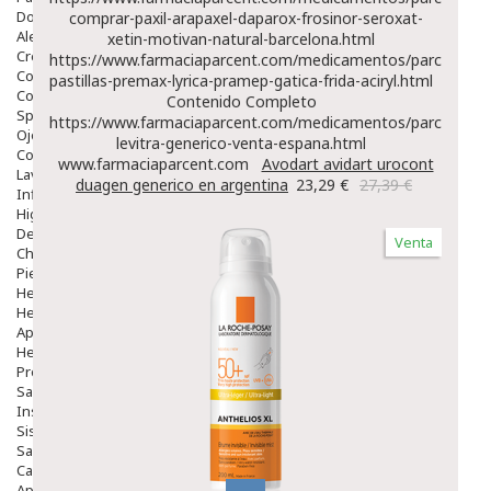
Dolor De Garganta
comprar-paxil-arapaxel-daparox-frosinor-seroxat-
Alergias Y Picaduras
xetin-motivan-natural-barcelona.html
Cremas
https://www.farmaciaparcent.com/medicamentos/parcent-
Comprimidos
pastillas-premax-lyrica-pramep-gatica-frida-aciryl.html
Colirios
Contenido Completo
Sprays
https://www.farmaciaparcent.com/medicamentos/parcent-
Ojos Y Oidos
levitra-generico-venta-espana.html
Congestión
www.farmaciaparcent.com
Avodart avidart urocont
Lavado Ojos
duagen generico en argentina
23,29 €
27,39 €
Inflamación Del Oido (otitis)
Higiene Oido
Deshabituación Tabaquismo
Venta
Chicles
Piel
Herpes Y Hongos
Heridas Y úlceras
Aparato Genital
Hemorroides
Protectores Y Emolientes
Salud
Insomnio
Sistema Nervioso
Salud Bucodental
Capilar
Apósitos