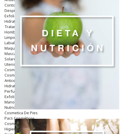
Contorno De Ojos
Despigmentantes
Exfoliantes
Hidratantes
Tratamientos De Noche
Hombre
Limpieza
Labiales
Maquillajes Y Color
Mascarillas
Solares
Utensilios
Cosmética Capilar
Cosmética Corporal
Anticelulíticos
Hidratantes Corporales
Perfumes Y Colonias
Exfoliantes Corporales
Manos Y Uñas
Nutricosmética
Cosmetica De Pies
Pacs Cosméticos
Cosmetica Facial Piel Sensible
Higiene