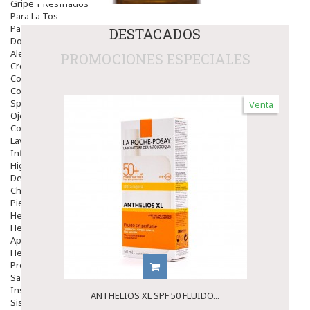
Gripe Y Resfriados
Para La Tos
Para Descongestionar La Nariz
DESTACADOS
Dolor De Garganta
Alergias Y Picaduras
PROMOCIONES ESPECIALES
Cremas
Comprimidos
Colirios
Sprays
Venta
Ojos Y Oidos
Congestión
Lavado Ojos
Inflamación Del Oido (otitis)
Higiene Oido
Deshabituación Tabaquismo
Chicles
Piel
Herpes Y Hongos
Heridas Y úlceras
Aparato Genital
Hemorroides
Protectores Y Emolientes
Salud
Insomnio
ANTHELIOS XL SPF 50 FLUIDO...
Sistema Nervioso