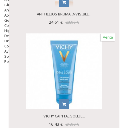
Ginecología
Anticonceptivos
ANTHELIOS BRUMA INVISIBLE...
Aparato Genital
Gente Mayor
24,61 €
28,96 €
Cosmética
Higiene
Dentales
Venta
Ortopedia
Complementos Nutricionales.
Ayudas
Solares
Pedido express
VICHY CAPITAL SOLEIL...
16,43 €
21,90 €