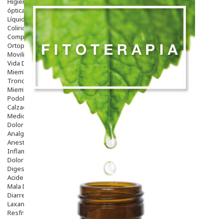
Higiene
óptica
Líquidos Lentillas
Colirios
Complementos Alimentarios.
Ortopedia - Accesorios
Movilidad
Vida Diaria
Miembro Superior
Tronco
Miembro Inferior
Podología
Calzado
Medicamentos
Dolor E Inflamación
Analgésicos
Anestésicos
Inflamación Articulaciones
Dolor Muscular / Articular
Digestivo
Acidez, Gases Y Ardores
Mala Digestion
Diarrea / Estreñimiento / Vómitos
Laxantes
Resfriados