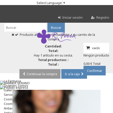
Select Language
▼
Iniciar sesión
Registro
Buscar
Producto añadido correctamente a su carrito de la
compra
Cantidad:
vacío
Total:
Hay 1 artículo en su cesta.
Ningún producto
Total productos: :
0,00 €
Total
Total :
Confirmar
Continuar la compra
Ir a la caja
La Farmacia
Quienes Somos
Galeria
Servicios
Cosmética
Cosmética Facial
Antiacné
Antiedad