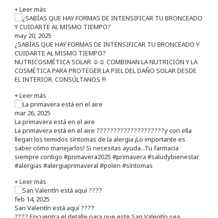
+ Leer más
may 20, 2025
¿SABÍAS QUE HAY FORMAS DE INTENSIFICAR TU BRONCEADO Y
CUIDARTE AL MISMO TIEMPO?
NUTRICOSMÉTICA SOLAR ☺️☺️ COMBINAN LA NUTRICIÓN Y LA
COSMÉTICA PARA PROTEGER LA PIEL DEL DAÑO SOLAR DESDE
EL INTERIOR. CONSÚLTANOS !!!
+ Leer más
mar 26, 2025
La primavera está en el aire
La primavera está en el aire ????????????????????y con ella
llegan los temidos síntomas de la alergia ¡Lo importante es
saber cómo manejarlos! Si necesitas ayuda...Tu farmacia
siempre contigo #primavera2025 #primavera #saludybienestar
#alergias #alergiaprimaveral #polen #síntomas
+ Leer más
feb 14, 2025
San Valentín está aquí ????
???? Encuentra el detalle para que este San Valentín sea