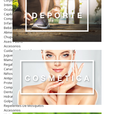
Corporal
Intima
Ocular
Capilar
Complementos
Infantil
Bebé
Alimentación Y Complementos
Chupetes Y Mordedores
Aseo Y Baño
Accesorios
Cuidados Especiales
Juguetes
Mama
Regalos
Canastilla
Niños
Antipiojos
Protección Solar
Complementos Alimentarios
Dentales
Hidratantes
Golpes Y Hematomas
Repelentes De Mosquitos
Accesorios