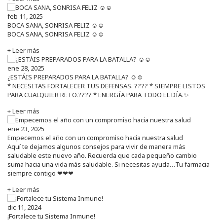
feb 11, 2025
BOCA SANA, SONRISA FELIZ ☺️☺️
BOCA SANA, SONRISA FELIZ ☺️☺️
+ Leer más
ene 28, 2025
¿ESTÁIS PREPARADOS PARA LA BATALLA? ☺️☺️
* NECESITAS FORTALECER TUS DEFENSAS. ????️ * SIEMPRE LISTOS
PARA CUALQUIER RETO.???? * ENERGÍA PARA TODO EL DÍA.✨
+ Leer más
ene 23, 2025
Empecemos el año con un compromiso hacia nuestra salud
Aquí te dejamos algunos consejos para vivir de manera más
saludable este nuevo año. Recuerda que cada pequeño cambio
suma hacia una vida más saludable. Si necesitas ayuda…Tu farmacia
siempre contigo ❤❤❤
+ Leer más
dic 11, 2024
¡Fortalece tu Sistema Inmune!