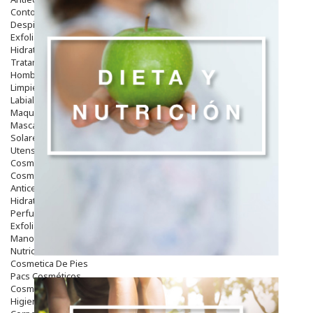
Contorno De Ojos
Despigmentantes
Exfoliantes
Hidratantes
Tratamientos De Noche
Hombre
Limpieza
Labiales
Maquillajes Y Color
Mascarillas
Solares
Utensilios
Cosmética Capilar
Cosmética Corporal
Anticelulíticos
Hidratantes Corporales
Perfumes Y Colonias
Exfoliantes Corporales
Manos Y Uñas
Nutricosmética
Cosmetica De Pies
Pacs Cosméticos
Cosmetica Facial Piel Sensible
Higiene