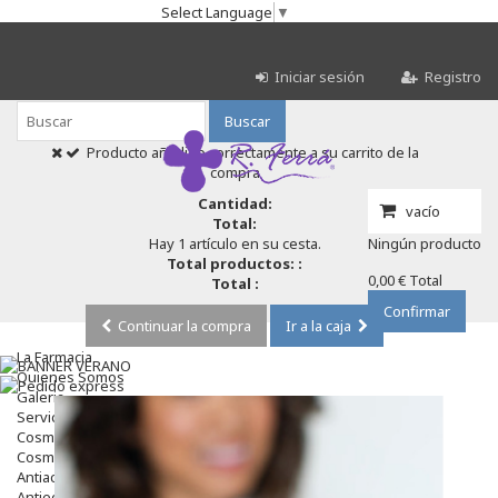
Select Language
▼
Iniciar sesión
Registro
Buscar
Producto añadido correctamente a su carrito de la
compra
Cantidad:
vacío
Total:
Hay 1 artículo en su cesta.
Ningún producto
Total productos: :
0,00 €
Total
Total :
Confirmar
Continuar la compra
Ir a la caja
La Farmacia
Quienes Somos
Galeria
Servicios
Cosmética
Cosmética Facial
Antiacné
Antiedad