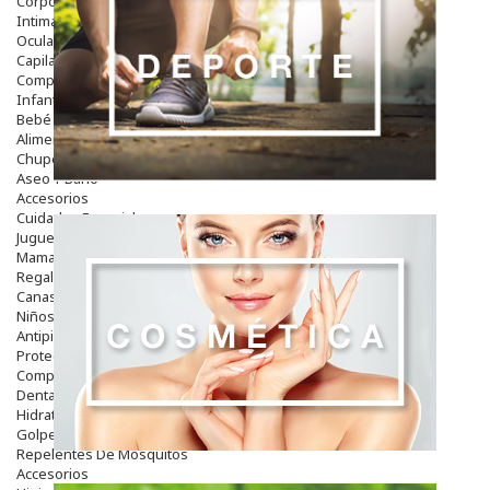
Corporal
Intima
Ocular
Capilar
Complementos
Infantil
Bebé
Alimentación Y Complementos
Chupetes Y Mordedores
Aseo Y Baño
Accesorios
Cuidados Especiales
Juguetes
Mama
Regalos
Canastilla
Niños
Antipiojos
Protección Solar
Complementos Alimentarios
Dentales
Hidratantes
Golpes Y Hematomas
Repelentes De Mosquitos
Accesorios