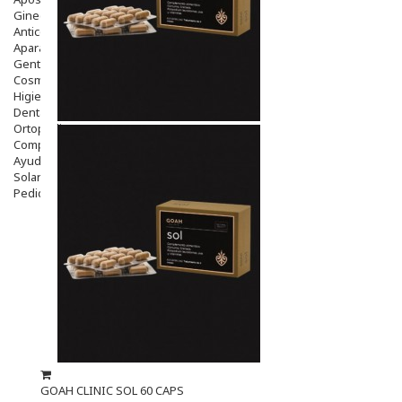
Ginecología
Anticonceptivos
Aparato Genital
Gente Mayor
Cosmética
Higiene
Dentales
Ortopedia
Complementos Nutricionales.
Ayudas
Solares
Pedido express
GOAH CLINIC SOL 60 CAPS