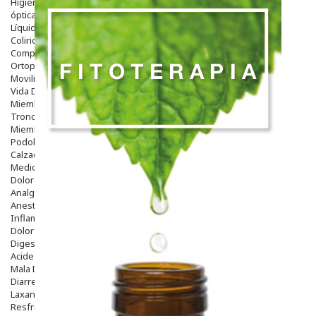
Higiene
óptica
Líquidos Lentillas
Colirios
Complementos Alimentarios.
Ortopedia - Accesorios
Movilidad
Vida Diaria
Miembro Superior
Tronco
Miembro Inferior
Podología
Calzado
Medicamentos
Dolor E Inflamación
Analgésicos
Anestésicos
Inflamación Articulaciones
Dolor Muscular / Articular
Digestivo
Acidez, Gases Y Ardores
Mala Digestion
Diarrea / Estreñimiento / Vómitos
Laxantes
Resfriados