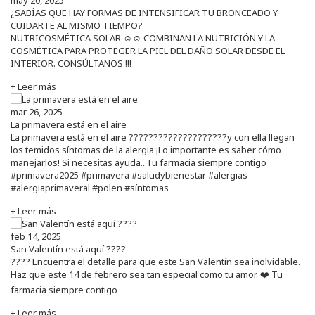
¿SABÍAS QUE HAY FORMAS DE INTENSIFICAR TU BRONCEADO Y
CUIDARTE AL MISMO TIEMPO?
NUTRICOSMÉTICA SOLAR ☺️☺️ COMBINAN LA NUTRICIÓN Y LA
COSMÉTICA PARA PROTEGER LA PIEL DEL DAÑO SOLAR DESDE EL
INTERIOR. CONSÚLTANOS !!!
+ Leer más
mar 26, 2025
La primavera está en el aire
La primavera está en el aire ????????????????????y con ella llegan
los temidos síntomas de la alergia ¡Lo importante es saber cómo
manejarlos! Si necesitas ayuda...Tu farmacia siempre contigo
#primavera2025 #primavera #saludybienestar #alergias
#alergiaprimaveral #polen #síntomas
+ Leer más
feb 14, 2025
San Valentín está aquí ????
???? Encuentra el detalle para que este San Valentín sea inolvidable.
Haz que este 14 de febrero sea tan especial como tu amor. ❤️ Tu
farmacia siempre contigo
+ Leer más