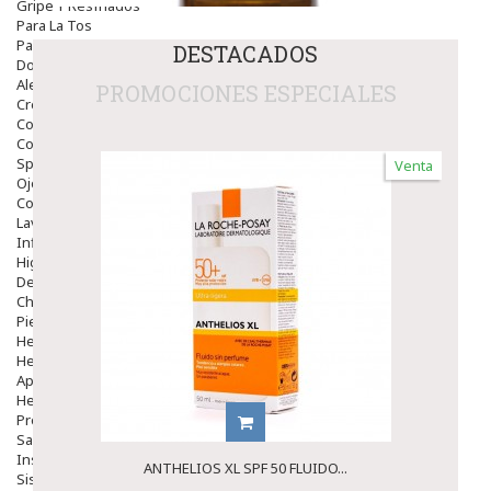
Gripe Y Resfriados
Para La Tos
Para Descongestionar La Nariz
DESTACADOS
Dolor De Garganta
Alergias Y Picaduras
PROMOCIONES ESPECIALES
Cremas
Comprimidos
Colirios
Sprays
Venta
Ojos Y Oidos
Congestión
Lavado Ojos
Inflamación Del Oido (otitis)
Higiene Oido
Deshabituación Tabaquismo
Chicles
Piel
Herpes Y Hongos
Heridas Y úlceras
Aparato Genital
Hemorroides
Protectores Y Emolientes
Salud
Insomnio
ANTHELIOS XL SPF 50 FLUIDO...
Sistema Nervioso