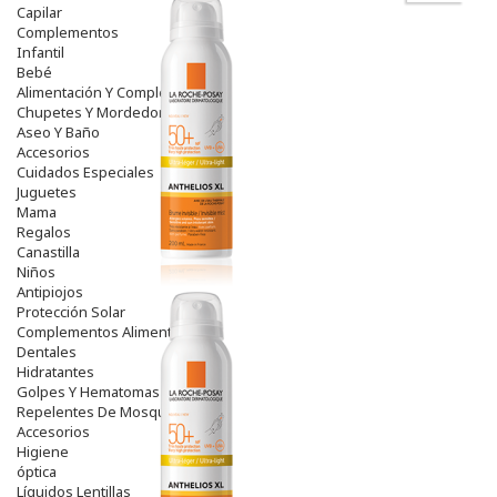
Capilar
Complementos
Infantil
Bebé
Alimentación Y Complementos
Chupetes Y Mordedores
Aseo Y Baño
Accesorios
Cuidados Especiales
Juguetes
Mama
Regalos
Canastilla
Niños
Antipiojos
Protección Solar
Complementos Alimentarios
Dentales
Hidratantes
Golpes Y Hematomas
Repelentes De Mosquitos
Accesorios
Higiene
óptica
Líquidos Lentillas