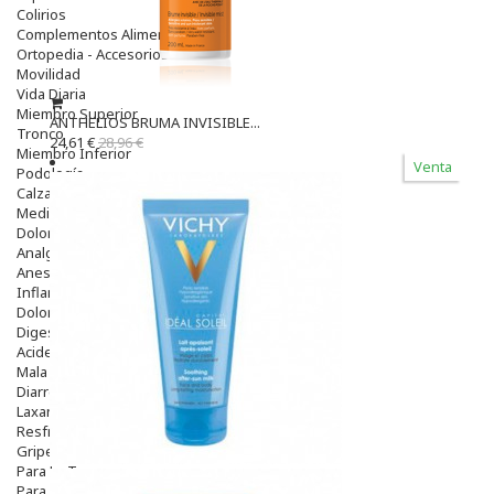
Colirios
Complementos Alimentarios.
Ortopedia - Accesorios
Movilidad
Vida Diaria
Miembro Superior
ANTHELIOS BRUMA INVISIBLE...
Tronco
24,61 €
28,96 €
Miembro Inferior
Venta
Podología
Calzado
Medicamentos
Dolor E Inflamación
Analgésicos
Anestésicos
Inflamación Articulaciones
Dolor Muscular / Articular
Digestivo
Acidez, Gases Y Ardores
Mala Digestion
Diarrea / Estreñimiento / Vómitos
Laxantes
Resfriados
Gripe Y Resfriados
Para La Tos
Para Descongestionar La Nariz