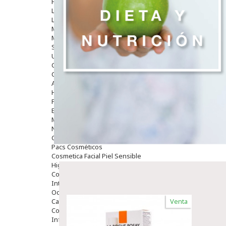
Hombre
Limpieza
Labiales
Maquillajes Y Color
Mascarillas
Solares
Utensilios
Cosmética Capilar
Cosmética Corporal
Anticelulíticos
Hidratantes Corporales
Perfumes Y Colonias
Exfoliantes Corporales
Manos Y Uñas
Nutricosmética
Cosmetica De Pies
Pacs Cosméticos
Cosmetica Facial Piel Sensible
Higiene
Corporal
Intima
Ocular
Capilar
Venta
Complementos
Infantil