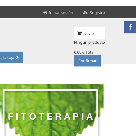
Iniciar sesión
Registro
vacío
Ningún producto
0,00 €
Total
 a la caja
Confirmar