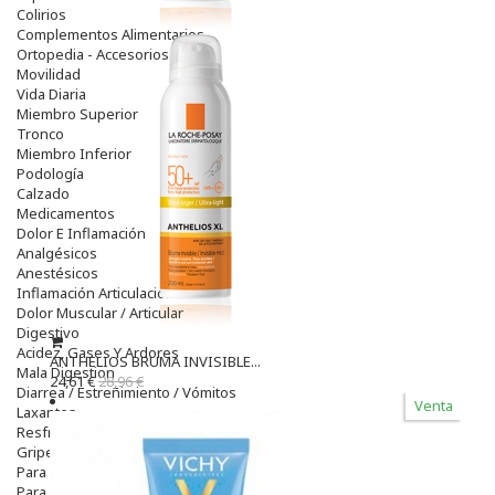
Colirios
Complementos Alimentarios.
Ortopedia - Accesorios
Movilidad
Vida Diaria
Miembro Superior
Tronco
Miembro Inferior
Podología
Calzado
Medicamentos
Dolor E Inflamación
Analgésicos
Anestésicos
Inflamación Articulaciones
Dolor Muscular / Articular
Digestivo
Acidez, Gases Y Ardores
ANTHELIOS BRUMA INVISIBLE...
Mala Digestion
24,61 €
28,96 €
Diarrea / Estreñimiento / Vómitos
Venta
Laxantes
Resfriados
Gripe Y Resfriados
Para La Tos
Para Descongestionar La Nariz