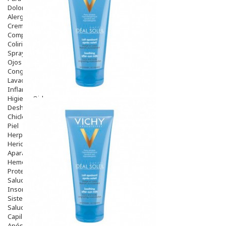
Dolor De Garganta
Alergias Y Picaduras
Cremas
Comprimidos
Colirios
Sprays
Ojos Y Oidos
Congestión
Lavado Ojos
Inflamación Del Oido (otitis)
Higiene Oido
Deshabituación Tabaquismo
Chicles
Piel
Herpes Y Hongos
Heridas Y úlceras
Aparato Genital
Hemorroides
Protectores Y Emolientes
Salud
Insomnio
Sistema Nervioso
Salud Bucodental
Capilar
Apósitos