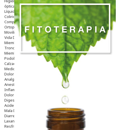
Higiene
óptica
Líquidos Lentillas
Colirios
Complementos Alimentarios.
Ortopedia - Accesorios
Movilidad
Vida Diaria
Miembro Superior
Tronco
Miembro Inferior
Podología
Calzado
Medicamentos
Dolor E Inflamación
Analgésicos
Anestésicos
Inflamación Articulaciones
Dolor Muscular / Articular
Digestivo
Acidez, Gases Y Ardores
Mala Digestion
Diarrea / Estreñimiento / Vómitos
Laxantes
Resfriados