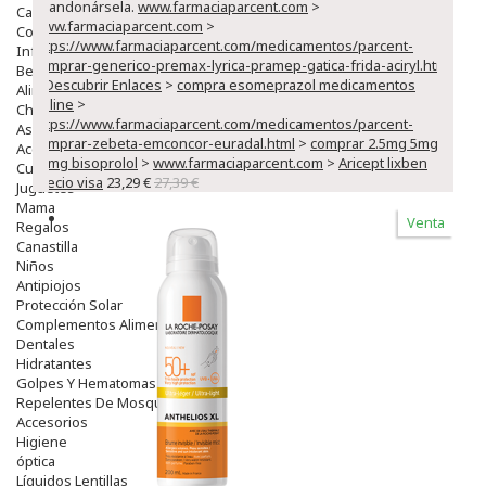
abandonársela.
www.farmaciaparcent.com
>
Capilar
www.farmaciaparcent.com
>
Complementos
https://www.farmaciaparcent.com/medicamentos/parcent-
Infantil
comprar-generico-premax-lyrica-pramep-gatica-frida-aciryl.html
Bebé
>
Descubrir Enlaces
>
compra esomeprazol medicamentos
Alimentación Y Complementos
online
>
Chupetes Y Mordedores
https://www.farmaciaparcent.com/medicamentos/parcent-
Aseo Y Baño
comprar-zebeta-emconcor-euradal.html
>
comprar 2.5mg 5mg
Accesorios
10mg bisoprolol
>
www.farmaciaparcent.com
>
Aricept lixben
Cuidados Especiales
precio visa
23,29 €
27,39 €
Juguetes
Mama
Venta
Regalos
Canastilla
Niños
Antipiojos
Protección Solar
Complementos Alimentarios
Dentales
Hidratantes
Golpes Y Hematomas
Repelentes De Mosquitos
Accesorios
Higiene
óptica
Líquidos Lentillas