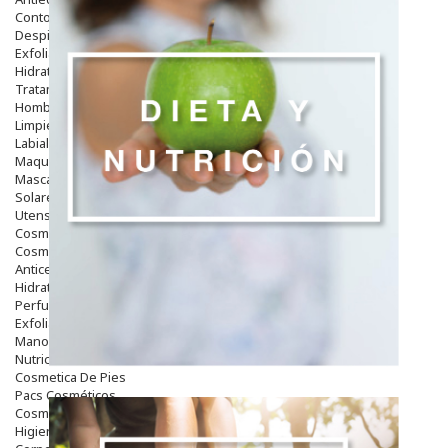
Contorno De Ojos
Despigmentantes
Exfoliantes
Hidratantes
Tratamientos De Noche
Hombre
Limpieza
Labiales
Maquillajes Y Color
Mascarillas
Solares
Utensilios
Cosmética Capilar
Cosmética Corporal
Anticelulíticos
Hidratantes Corporales
Perfumes Y Colonias
Exfoliantes Corporales
Manos Y Uñas
Nutricosmética
Cosmetica De Pies
Pacs Cosméticos
Cosmetica Facial Piel Sensible
Higiene