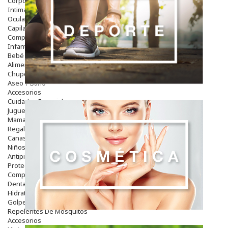
Corporal
Intima
Ocular
Capilar
Complementos
Infantil
Bebé
Alimentación Y Complementos
Chupetes Y Mordedores
Aseo Y Baño
Accesorios
Cuidados Especiales
Juguetes
Mama
Regalos
Canastilla
Niños
Antipiojos
Protección Solar
Complementos Alimentarios
Dentales
Hidratantes
Golpes Y Hematomas
Repelentes De Mosquitos
Accesorios