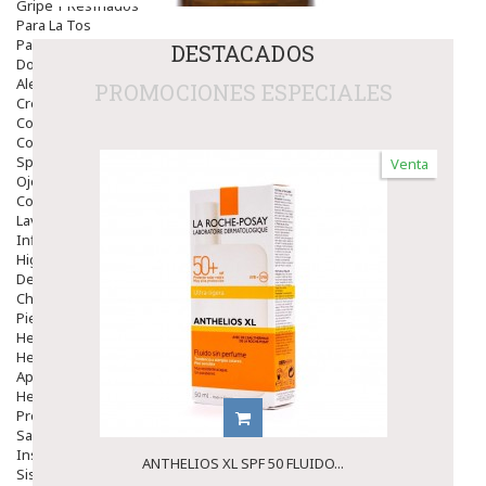
Gripe Y Resfriados
Para La Tos
Para Descongestionar La Nariz
DESTACADOS
Dolor De Garganta
Alergias Y Picaduras
PROMOCIONES ESPECIALES
Cremas
Comprimidos
Colirios
Sprays
Venta
Ojos Y Oidos
Congestión
Lavado Ojos
Inflamación Del Oido (otitis)
Higiene Oido
Deshabituación Tabaquismo
Chicles
Piel
Herpes Y Hongos
Heridas Y úlceras
Aparato Genital
Hemorroides
Protectores Y Emolientes
Salud
Insomnio
ANTHELIOS XL SPF 50 FLUIDO...
Sistema Nervioso