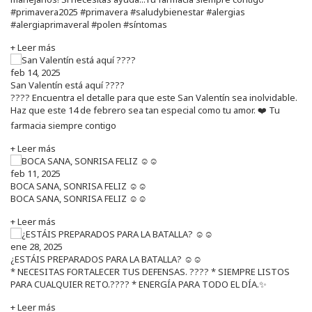
#primavera2025 #primavera #saludybienestar #alergias
#alergiaprimaveral #polen #síntomas
+ Leer más
feb 14, 2025
San Valentín está aquí ????
???? Encuentra el detalle para que este San Valentín sea inolvidable.
Haz que este 14 de febrero sea tan especial como tu amor. ❤️ Tu
farmacia siempre contigo
+ Leer más
feb 11, 2025
BOCA SANA, SONRISA FELIZ ☺️☺️
BOCA SANA, SONRISA FELIZ ☺️☺️
+ Leer más
ene 28, 2025
¿ESTÁIS PREPARADOS PARA LA BATALLA? ☺️☺️
* NECESITAS FORTALECER TUS DEFENSAS. ????️ * SIEMPRE LISTOS
PARA CUALQUIER RETO.???? * ENERGÍA PARA TODO EL DÍA.✨
+ Leer más