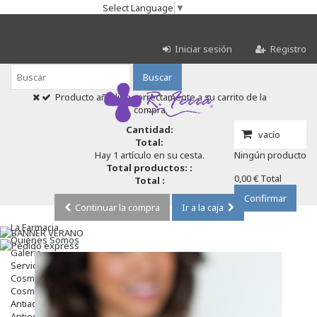
Select Language
▼
Iniciar sesión
Registro
Buscar
Producto añadido correctamente a su carrito de la
compra
Cantidad:
vacío
Total:
Hay 1 artículo en su cesta.
Ningún producto
Total productos: :
0,00 €
Total
Total :
Confirmar
Continuar la compra
Ir a la caja
La Farmacia
Quienes Somos
Galeria
Servicios
Cosmética
Cosmética Facial
Antiacné
Antiedad