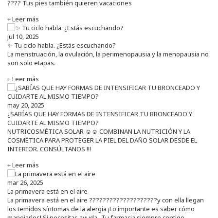
???? Tus pies también quieren vacaciones
+ Leer más
jul 10, 2025
✨ Tu ciclo habla. ¿Estás escuchando?
La menstruación, la ovulación, la perimenopausia y la menopausia no
son solo etapas.
+ Leer más
may 20, 2025
¿SABÍAS QUE HAY FORMAS DE INTENSIFICAR TU BRONCEADO Y
CUIDARTE AL MISMO TIEMPO?
NUTRICOSMÉTICA SOLAR ☺️☺️ COMBINAN LA NUTRICIÓN Y LA
COSMÉTICA PARA PROTEGER LA PIEL DEL DAÑO SOLAR DESDE EL
INTERIOR. CONSÚLTANOS !!!
+ Leer más
mar 26, 2025
La primavera está en el aire
La primavera está en el aire ????????????????????y con ella llegan
los temidos síntomas de la alergia ¡Lo importante es saber cómo
manejarlos! Si necesitas ayuda...Tu farmacia siempre contigo