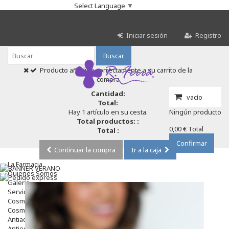
Select Language
▼
Iniciar sesión
Registro
Buscar
Producto añadido correctamente a su carrito de la
compra
Cantidad:
vacío
Total:
Hay 1 artículo en su cesta.
Ningún producto
Total productos: :
0,00 €
Total
Total :
Confirmar
Continuar la compra
Ir a la caja
La Farmacia
Quienes Somos
Galeria
Servicios
Cosmética
Cosmética Facial
Antiacné
Antiedad