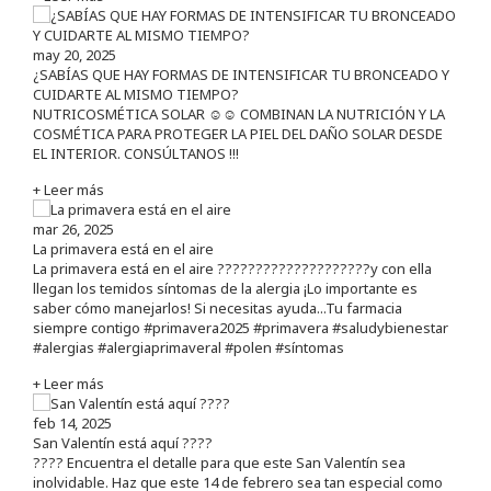
may 20, 2025
¿SABÍAS QUE HAY FORMAS DE INTENSIFICAR TU BRONCEADO Y
CUIDARTE AL MISMO TIEMPO?
NUTRICOSMÉTICA SOLAR ☺️☺️ COMBINAN LA NUTRICIÓN Y LA
COSMÉTICA PARA PROTEGER LA PIEL DEL DAÑO SOLAR DESDE
EL INTERIOR. CONSÚLTANOS !!!
+ Leer más
mar 26, 2025
La primavera está en el aire
La primavera está en el aire ????????????????????y con ella
llegan los temidos síntomas de la alergia ¡Lo importante es
saber cómo manejarlos! Si necesitas ayuda...Tu farmacia
siempre contigo #primavera2025 #primavera #saludybienestar
#alergias #alergiaprimaveral #polen #síntomas
+ Leer más
feb 14, 2025
San Valentín está aquí ????
???? Encuentra el detalle para que este San Valentín sea
inolvidable. Haz que este 14 de febrero sea tan especial como