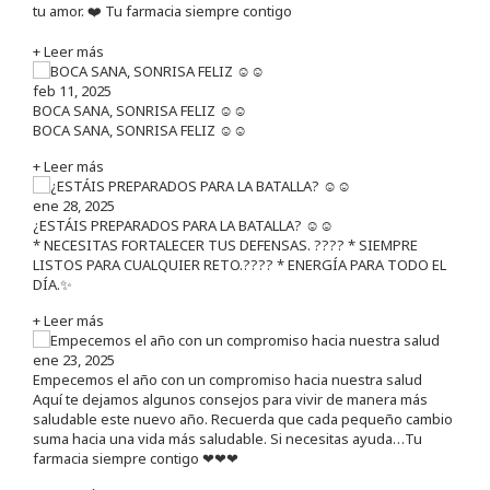
tu amor. ❤️ Tu farmacia siempre contigo
+ Leer más
feb 11, 2025
BOCA SANA, SONRISA FELIZ ☺️☺️
BOCA SANA, SONRISA FELIZ ☺️☺️
+ Leer más
ene 28, 2025
¿ESTÁIS PREPARADOS PARA LA BATALLA? ☺️☺️
* NECESITAS FORTALECER TUS DEFENSAS. ????️ * SIEMPRE
LISTOS PARA CUALQUIER RETO.???? * ENERGÍA PARA TODO EL
DÍA.✨
+ Leer más
ene 23, 2025
Empecemos el año con un compromiso hacia nuestra salud
Aquí te dejamos algunos consejos para vivir de manera más
saludable este nuevo año. Recuerda que cada pequeño cambio
suma hacia una vida más saludable. Si necesitas ayuda…Tu
farmacia siempre contigo ❤❤❤