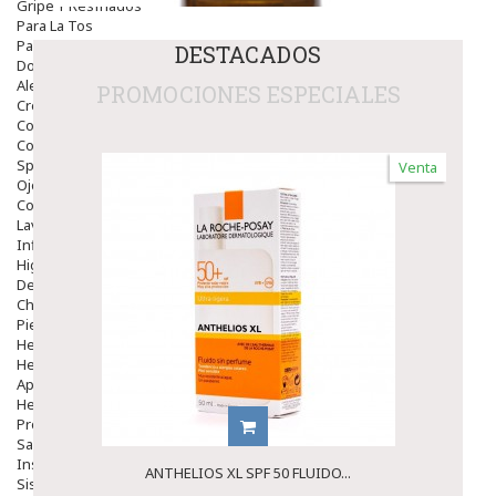
Gripe Y Resfriados
Para La Tos
Para Descongestionar La Nariz
DESTACADOS
Dolor De Garganta
Alergias Y Picaduras
PROMOCIONES ESPECIALES
Cremas
Comprimidos
Colirios
Sprays
Venta
Ojos Y Oidos
Congestión
Lavado Ojos
Inflamación Del Oido (otitis)
Higiene Oido
Deshabituación Tabaquismo
Chicles
Piel
Herpes Y Hongos
Heridas Y úlceras
Aparato Genital
Hemorroides
Protectores Y Emolientes
Salud
Insomnio
ANTHELIOS XL SPF 50 FLUIDO...
Sistema Nervioso