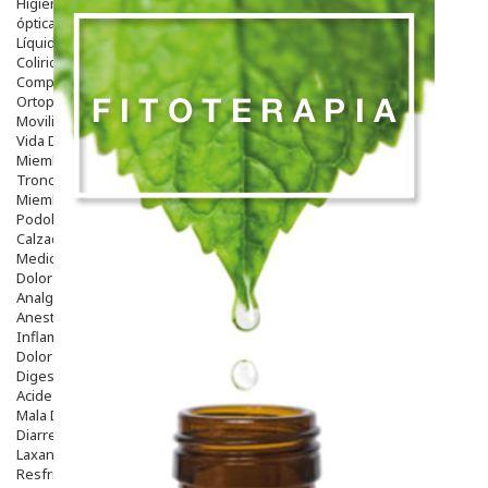
Higiene
óptica
Líquidos Lentillas
Colirios
Complementos Alimentarios.
Ortopedia - Accesorios
Movilidad
Vida Diaria
Miembro Superior
Tronco
Miembro Inferior
Podología
Calzado
Medicamentos
Dolor E Inflamación
Analgésicos
Anestésicos
Inflamación Articulaciones
Dolor Muscular / Articular
Digestivo
Acidez, Gases Y Ardores
Mala Digestion
Diarrea / Estreñimiento / Vómitos
Laxantes
Resfriados