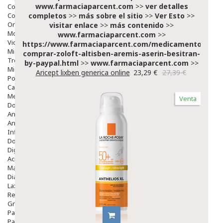
www.farmaciaparcent.com
>>
ver detalles
Colirios
Complementos Alimentarios.
completos
>>
más sobre el sitio
>>
Ver Esto
>>
Ortopedia - Accesorios
visitar enlace
>>
más contenido
>>
Movilidad
www.farmaciaparcent.com
>>
Vida Diaria
https://www.farmaciaparcent.com/medicamentos/par
Miembro Superior
comprar-zoloft-altisben-aremis-aserin-besitran-
Tronco
by-paypal.html
>>
www.farmaciaparcent.com
>>
Miembro Inferior
Aricept lixben generica online
23,29 €
27,39 €
Podología
Calzado
Medicamentos
Venta
Dolor E Inflamación
Analgésicos
Anestésicos
Inflamación Articulaciones
Dolor Muscular / Articular
Digestivo
Acidez, Gases Y Ardores
Mala Digestion
Diarrea / Estreñimiento / Vómitos
Laxantes
Resfriados
Gripe Y Resfriados
Para La Tos
Para Descongestionar La Nariz