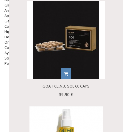
Ginecología
Anticonceptivos
Aparato Genital
Gente Mayor
Cosmética
Higiene
Dentales
Ortopedia
Complementos Nutricionales.
Ayudas
Solares
Pedido express
GOAH CLINIC SOL 60 CAPS
39,90 €