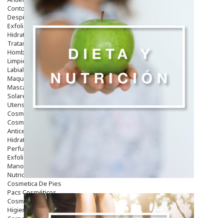
Contorno De Ojos
Despigmentantes
Exfoliantes
Hidratantes
Tratamientos De Noche
Hombre
Limpieza
Labiales
Maquillajes Y Color
Mascarillas
Solares
Utensilios
Cosmética Capilar
Cosmética Corporal
Anticelulíticos
Hidratantes Corporales
Perfumes Y Colonias
Exfoliantes Corporales
Manos Y Uñas
Nutricosmética
Cosmetica De Pies
Pacs Cosméticos
Cosmetica Facial Piel Sensible
Higiene