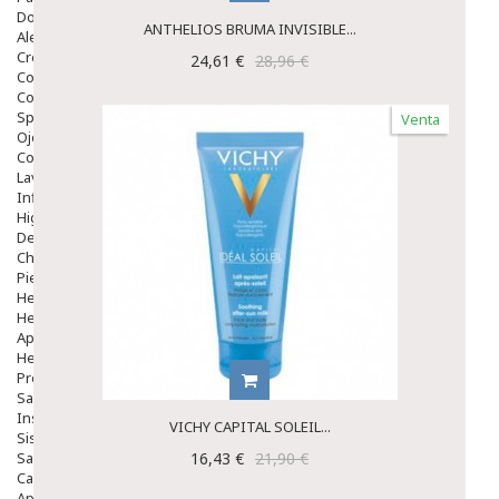
Dolor De Garganta
ANTHELIOS BRUMA INVISIBLE...
Alergias Y Picaduras
Cremas
24,61 €
28,96 €
Comprimidos
Colirios
Sprays
Venta
Ojos Y Oidos
Congestión
Lavado Ojos
Inflamación Del Oido (otitis)
Higiene Oido
Deshabituación Tabaquismo
Chicles
Piel
Herpes Y Hongos
Heridas Y úlceras
Aparato Genital
Hemorroides
Protectores Y Emolientes
Salud
Insomnio
VICHY CAPITAL SOLEIL...
Sistema Nervioso
Salud Bucodental
16,43 €
21,90 €
Capilar
Apósitos