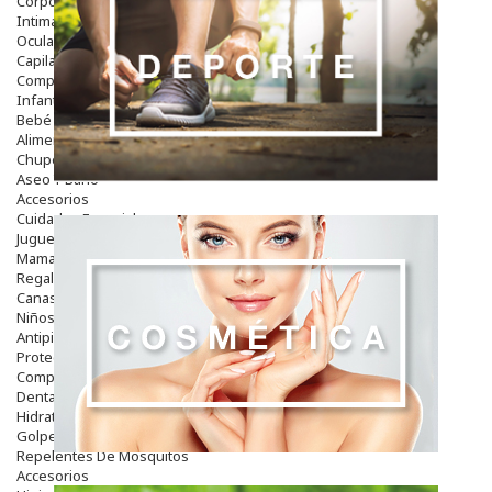
Corporal
Intima
Ocular
Capilar
Complementos
Infantil
Bebé
Alimentación Y Complementos
Chupetes Y Mordedores
Aseo Y Baño
Accesorios
Cuidados Especiales
Juguetes
Mama
Regalos
Canastilla
Niños
Antipiojos
Protección Solar
Complementos Alimentarios
Dentales
Hidratantes
Golpes Y Hematomas
Repelentes De Mosquitos
Accesorios