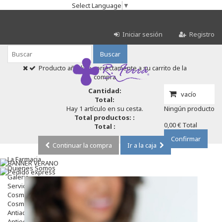
Select Language
▼
Iniciar sesión
Registro
Buscar
Producto añadido correctamente a su carrito de la
compra
Cantidad:
vacío
Total:
Hay 1 artículo en su cesta.
Ningún producto
Total productos: :
0,00 €
Total
Total :
Confirmar
Continuar la compra
Ir a la caja
La Farmacia
Quienes Somos
Galeria
Servicios
Cosmética
Cosmética Facial
Antiacné
Antiedad