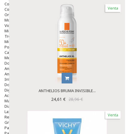
Colirios
Venta
Complementos Alimentarios.
Ortopedia - Accesorios
Movilidad
Vida Diaria
Miembro Superior
Tronco
Miembro Inferior
Podología
Calzado
Medicamentos
Dolor E Inflamación
Analgésicos
Anestésicos
Inflamación Articulaciones
Dolor Muscular / Articular
Digestivo
ANTHELIOS BRUMA INVISIBLE...
Acidez, Gases Y Ardores
24,61 €
28,96 €
Mala Digestion
Diarrea / Estreñimiento / Vómitos
Laxantes
Venta
Resfriados
Gripe Y Resfriados
Para La Tos
Para Descongestionar La Nariz