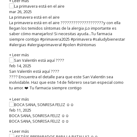
+ Leer más
mar 26, 2025
La primavera está en el aire
La primavera está en el aire ????????????????????y con ella
llegan los temidos síntomas de la alergia ¡Lo importante es
saber cómo manejarlos! Si necesitas ayuda...Tu farmacia
siempre contigo #primavera2025 #primavera #saludybienestar
#alergias #alergiaprimaveral #polen #síntomas
+ Leer más
feb 14, 2025
San Valentín está aquí ????
???? Encuentra el detalle para que este San Valentín sea
inolvidable. Haz que este 14 de febrero sea tan especial como
tu amor. ❤️ Tu farmacia siempre contigo
+ Leer más
feb 11, 2025
BOCA SANA, SONRISA FELIZ ☺️☺️
BOCA SANA, SONRISA FELIZ ☺️☺️
+ Leer más