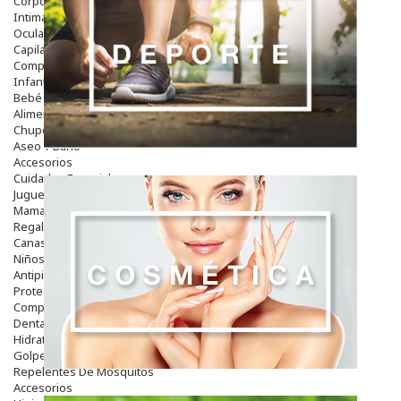
Corporal
Intima
Ocular
Capilar
Complementos
Infantil
Bebé
Alimentación Y Complementos
Chupetes Y Mordedores
Aseo Y Baño
Accesorios
Cuidados Especiales
Juguetes
Mama
Regalos
Canastilla
Niños
Antipiojos
Protección Solar
Complementos Alimentarios
Dentales
Hidratantes
Golpes Y Hematomas
Repelentes De Mosquitos
Accesorios