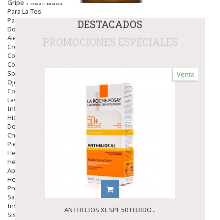
Gripe Y Resfriados
Para La Tos
Para Descongestionar La Nariz
DESTACADOS
Dolor De Garganta
Alergias Y Picaduras
PROMOCIONES ESPECIALES
Cremas
Comprimidos
Colirios
Sprays
Venta
Ojos Y Oidos
Congestión
Lavado Ojos
Inflamación Del Oido (otitis)
Higiene Oido
Deshabituación Tabaquismo
Chicles
Piel
Herpes Y Hongos
Heridas Y úlceras
Aparato Genital
Hemorroides
Protectores Y Emolientes
Salud
Insomnio
ANTHELIOS XL SPF 50 FLUIDO...
Sistema Nervioso