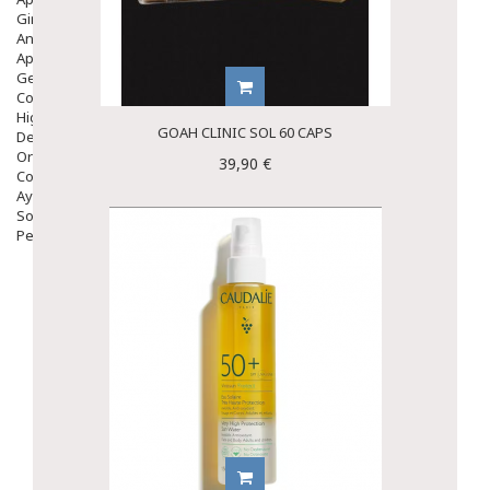
Ginecología
Anticonceptivos
Aparato Genital
Gente Mayor
Cosmética
Higiene
GOAH CLINIC SOL 60 CAPS
Dentales
Ortopedia
39,90 €
Complementos Nutricionales.
Ayudas
Solares
Pedido express