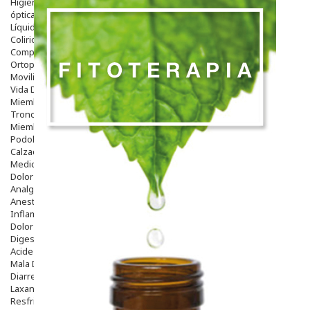
Higiene
óptica
Líquidos Lentillas
Colirios
Complementos Alimentarios.
Ortopedia - Accesorios
Movilidad
Vida Diaria
Miembro Superior
Tronco
Miembro Inferior
Podología
Calzado
Medicamentos
Dolor E Inflamación
Analgésicos
Anestésicos
Inflamación Articulaciones
Dolor Muscular / Articular
Digestivo
Acidez, Gases Y Ardores
Mala Digestion
Diarrea / Estreñimiento / Vómitos
Laxantes
Resfriados