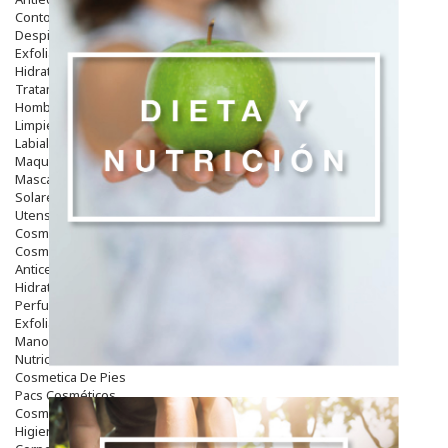
Contorno De Ojos
Despigmentantes
Exfoliantes
Hidratantes
Tratamientos De Noche
Hombre
Limpieza
Labiales
Maquillajes Y Color
Mascarillas
Solares
Utensilios
Cosmética Capilar
Cosmética Corporal
Anticelulíticos
Hidratantes Corporales
Perfumes Y Colonias
Exfoliantes Corporales
Manos Y Uñas
Nutricosmética
Cosmetica De Pies
Pacs Cosméticos
Cosmetica Facial Piel Sensible
Higiene