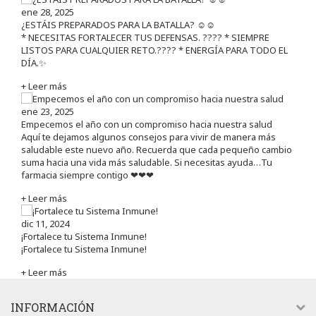
ene 28, 2025
¿ESTÁIS PREPARADOS PARA LA BATALLA? ☺️☺️
* NECESITAS FORTALECER TUS DEFENSAS. ????️ * SIEMPRE
LISTOS PARA CUALQUIER RETO.???? * ENERGÍA PARA TODO EL
DÍA.✨
+ Leer más
ene 23, 2025
Empecemos el año con un compromiso hacia nuestra salud
Aquí te dejamos algunos consejos para vivir de manera más
saludable este nuevo año. Recuerda que cada pequeño cambio
suma hacia una vida más saludable. Si necesitas ayuda…Tu
farmacia siempre contigo ❤❤❤
+ Leer más
dic 11, 2024
¡Fortalece tu Sistema Inmune!
¡Fortalece tu Sistema Inmune!
+ Leer más
INFORMACIÓN