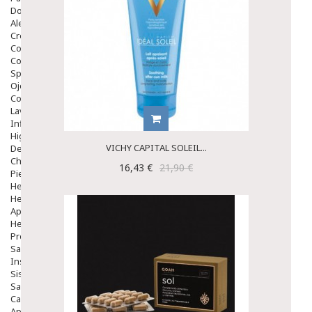
Dolor De Garganta
Alergias Y Picaduras
Cremas
Comprimidos
Colirios
Sprays
Ojos Y Oidos
Congestión
Lavado Ojos
Inflamación Del Oido (otitis)
Higiene Oido
VICHY CAPITAL SOLEIL...
Deshabituación Tabaquismo
Chicles
16,43 €
21,90 €
Piel
Herpes Y Hongos
Heridas Y úlceras
Aparato Genital
Hemorroides
Protectores Y Emolientes
Salud
Insomnio
Sistema Nervioso
Salud Bucodental
Capilar
Apósitos