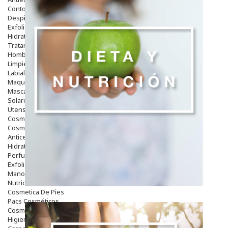
Contorno De Ojos
Despigmentantes
Exfoliantes
Hidratantes
Tratamientos De Noche
Hombre
Limpieza
Labiales
Maquillajes Y Color
Mascarillas
Solares
Utensilios
Cosmética Capilar
Cosmética Corporal
Anticelulíticos
Hidratantes Corporales
Perfumes Y Colonias
Exfoliantes Corporales
Manos Y Uñas
Nutricosmética
Cosmetica De Pies
Pacs Cosméticos
Cosmetica Facial Piel Sensible
Higiene