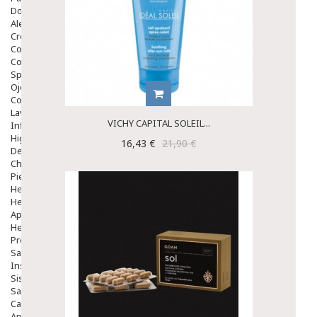
Dolor De Garganta
Alergias Y Picaduras
Cremas
Comprimidos
Colirios
Sprays
Ojos Y Oidos
Congestión
Lavado Ojos
VICHY CAPITAL SOLEIL...
Inflamación Del Oido (otitis)
Higiene Oido
16,43 €
21,90 €
Deshabituación Tabaquismo
Chicles
Piel
Herpes Y Hongos
Heridas Y úlceras
Aparato Genital
Hemorroides
Protectores Y Emolientes
Salud
Insomnio
Sistema Nervioso
Salud Bucodental
Capilar
Apósitos