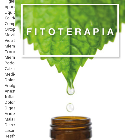
Higiene
óptica
Líquidos Lentillas
Colirios
Complementos Alimentarios.
Ortopedia - Accesorios
Movilidad
Vida Diaria
Miembro Superior
Tronco
Miembro Inferior
Podología
Calzado
Medicamentos
Dolor E Inflamación
Analgésicos
Anestésicos
Inflamación Articulaciones
Dolor Muscular / Articular
Digestivo
Acidez, Gases Y Ardores
Mala Digestion
Diarrea / Estreñimiento / Vómitos
Laxantes
Resfriados