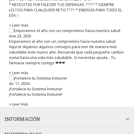
* NECESITAS FORTALECER TUS DEFENSAS. ????️ * SIEMPRE
LISTOS PARA CUALQUIER RETO.???? * ENERGÍA PARA TODO EL
DÍA.✨
+ Leer más
ene 23, 2025
Empecemos el año con un compromiso hacia nuestra salud
Aquí te dejamos algunos consejos para vivir de manera más
saludable este nuevo año. Recuerda que cada pequeño cambio
suma hacia una vida más saludable. Si necesitas ayuda…Tu
farmacia siempre contigo ❤❤❤
+ Leer más
dic 11, 2024
¡Fortalece tu Sistema Inmune!
¡Fortalece tu Sistema Inmune!
+ Leer más
INFORMACIÓN