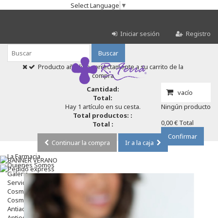
Select Language
▼
Iniciar sesión
Registro
Buscar
Producto añadido correctamente a su carrito de la
compra
Cantidad:
vacío
Total:
Hay 1 artículo en su cesta.
Ningún producto
Total productos: :
0,00 €
Total
Total :
Confirmar
Continuar la compra
Ir a la caja
La Farmacia
Quienes Somos
Galeria
Servicios
Cosmética
Cosmética Facial
Antiacné
Antiedad