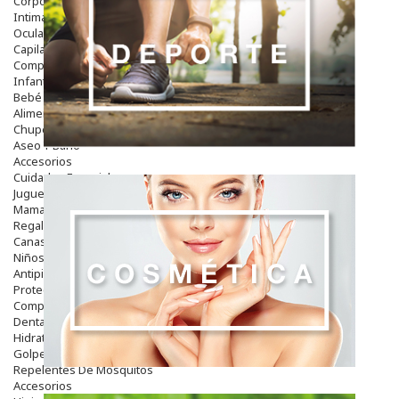
Corporal
Intima
Ocular
Capilar
Complementos
Infantil
Bebé
Alimentación Y Complementos
Chupetes Y Mordedores
Aseo Y Baño
Accesorios
Cuidados Especiales
Juguetes
Mama
Regalos
Canastilla
Niños
Antipiojos
Protección Solar
Complementos Alimentarios
Dentales
Hidratantes
Golpes Y Hematomas
Repelentes De Mosquitos
Accesorios