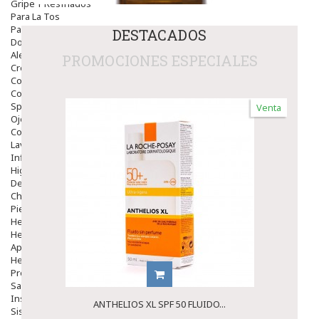
Gripe Y Resfriados
Para La Tos
Para Descongestionar La Nariz
DESTACADOS
Dolor De Garganta
Alergias Y Picaduras
PROMOCIONES ESPECIALES
Cremas
Comprimidos
Colirios
Sprays
Venta
Ojos Y Oidos
Congestión
Lavado Ojos
Inflamación Del Oido (otitis)
Higiene Oido
Deshabituación Tabaquismo
Chicles
Piel
Herpes Y Hongos
Heridas Y úlceras
Aparato Genital
Hemorroides
Protectores Y Emolientes
Salud
Insomnio
ANTHELIOS XL SPF 50 FLUIDO...
Sistema Nervioso