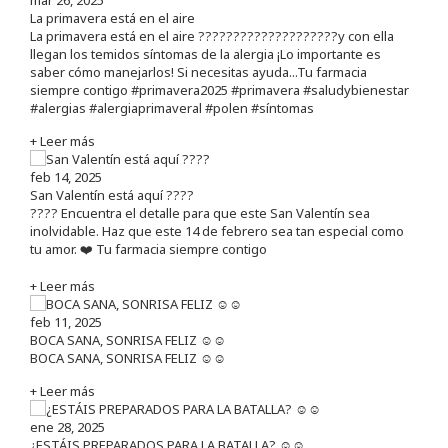
La primavera está en el aire
La primavera está en el aire ????????????????????y con ella
llegan los temidos síntomas de la alergia ¡Lo importante es
saber cómo manejarlos! Si necesitas ayuda...Tu farmacia
siempre contigo #primavera2025 #primavera #saludybienestar
#alergias #alergiaprimaveral #polen #síntomas
+ Leer más
feb 14, 2025
San Valentín está aquí ????
???? Encuentra el detalle para que este San Valentín sea
inolvidable. Haz que este 14 de febrero sea tan especial como
tu amor. ❤️ Tu farmacia siempre contigo
+ Leer más
feb 11, 2025
BOCA SANA, SONRISA FELIZ ☺️☺️
BOCA SANA, SONRISA FELIZ ☺️☺️
+ Leer más
ene 28, 2025
¿ESTÁIS PREPARADOS PARA LA BATALLA? ☺️☺️