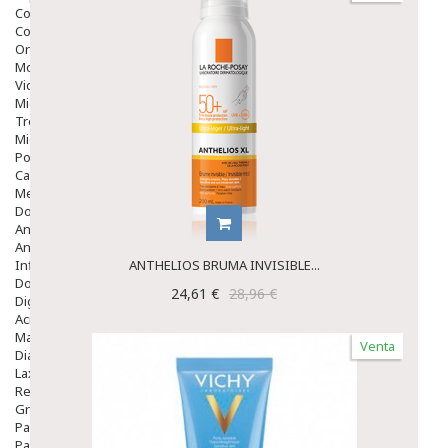
Colirios
Complementos Alimentarios.
Ortopedia - Accesorios
Movilidad
Vida Diaria
Miembro Superior
Tronco
Miembro Inferior
Podología
Calzado
Medicamentos
Dolor E Inflamación
Analgésicos
Anestésicos
Inflamación Articulaciones
ANTHELIOS BRUMA INVISIBLE...
Dolor Muscular / Articular
24,61 €
28,96 €
Digestivo
Acidez, Gases Y Ardores
Mala Digestion
Venta
Diarrea / Estreñimiento / Vómitos
Laxantes
Resfriados
Gripe Y Resfriados
Para La Tos
Para Descongestionar La Nariz