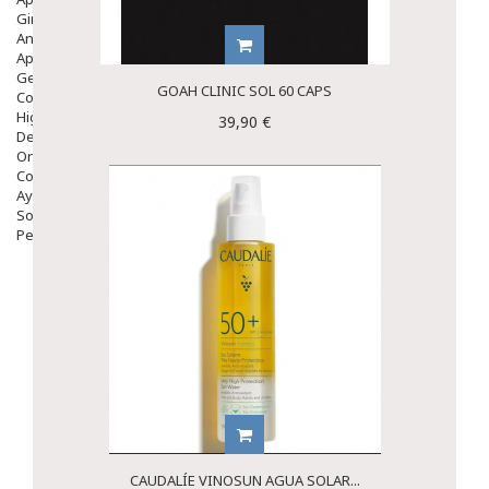
Ginecología
Anticonceptivos
Aparato Genital
Gente Mayor
GOAH CLINIC SOL 60 CAPS
Cosmética
Higiene
39,90 €
Dentales
Ortopedia
Complementos Nutricionales.
Ayudas
Solares
Pedido express
CAUDALÍE VINOSUN AGUA SOLAR...