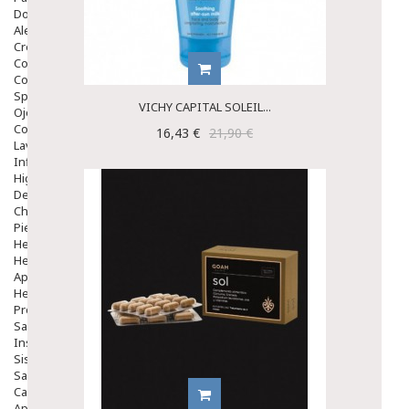
Dolor De Garganta
Alergias Y Picaduras
Cremas
Comprimidos
Colirios
Sprays
VICHY CAPITAL SOLEIL...
Ojos Y Oidos
Congestión
16,43 €
21,90 €
Lavado Ojos
Inflamación Del Oido (otitis)
Higiene Oido
Deshabituación Tabaquismo
Chicles
Piel
Herpes Y Hongos
Heridas Y úlceras
Aparato Genital
Hemorroides
Protectores Y Emolientes
Salud
Insomnio
Sistema Nervioso
Salud Bucodental
Capilar
Apósitos