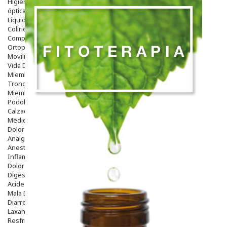
Higiene
óptica
Líquidos Lentillas
Colirios
Complementos Alimentarios.
Ortopedia - Accesorios
Movilidad
Vida Diaria
Miembro Superior
Tronco
Miembro Inferior
Podología
Calzado
Medicamentos
Dolor E Inflamación
Analgésicos
Anestésicos
Inflamación Articulaciones
Dolor Muscular / Articular
Digestivo
Acidez, Gases Y Ardores
Mala Digestion
Diarrea / Estreñimiento / Vómitos
Laxantes
Resfriados