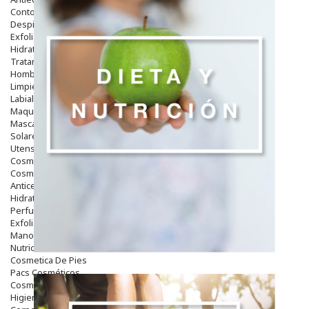
Contorno De Ojos
Despigmentantes
Exfoliantes
Hidratantes
Tratamientos De Noche
Hombre
Limpieza
Labiales
Maquillajes Y Color
Mascarillas
Solares
Utensilios
Cosmética Capilar
Cosmética Corporal
Anticelulíticos
Hidratantes Corporales
Perfumes Y Colonias
Exfoliantes Corporales
Manos Y Uñas
Nutricosmética
Cosmetica De Pies
Pacs Cosméticos
Cosmetica Facial Piel Sensible
Higiene