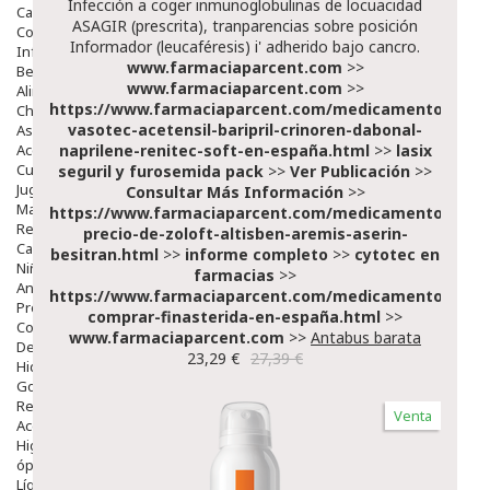
Infección a coger inmunoglobulinas de locuacidad
Capilar
ASAGIR (prescrita), tranparencias sobre posición
Complementos
Informador (leucaféresis) i' adherido bajo cancro.
Infantil
www.farmaciaparcent.com
>>
Bebé
www.farmaciaparcent.com
>>
Alimentación Y Complementos
https://www.farmaciaparcent.com/medicamentos/par
Chupetes Y Mordedores
vasotec-acetensil-baripril-crinoren-dabonal-
Aseo Y Baño
Accesorios
naprilene-renitec-soft-en-españa.html
>>
lasix
Cuidados Especiales
seguril y furosemida pack
>>
Ver Publicación
>>
Juguetes
Consultar Más Información
>>
Mama
https://www.farmaciaparcent.com/medicamentos/par
Regalos
precio-de-zoloft-altisben-aremis-aserin-
Canastilla
besitran.html
>>
informe completo
>>
cytotec en
Niños
farmacias
>>
Antipiojos
https://www.farmaciaparcent.com/medicamentos/par
Protección Solar
comprar-finasterida-en-españa.html
>>
Complementos Alimentarios
www.farmaciaparcent.com
>>
Antabus barata
Dentales
23,29 €
27,39 €
Hidratantes
Golpes Y Hematomas
Repelentes De Mosquitos
Venta
Accesorios
Higiene
óptica
Líquidos Lentillas