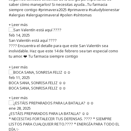
saber cómo manejarlos! Si necesitas ayuda...Tu farmacia
siempre contigo #primavera2025 #primavera #saludybienestar
#alergias #alergiaprimaveral #polen #síntomas
+ Leer más
feb 14, 2025
San Valentín está aquí ????
???? Encuentra el detalle para que este San Valentín sea
inolvidable. Haz que este 14 de febrero sea tan especial como
tu amor. ❤️ Tu farmacia siempre contigo
+ Leer más
feb 11, 2025
BOCA SANA, SONRISA FELIZ ☺️☺️
BOCA SANA, SONRISA FELIZ ☺️☺️
+ Leer más
ene 28, 2025
¿ESTÁIS PREPARADOS PARA LA BATALLA? ☺️☺️
* NECESITAS FORTALECER TUS DEFENSAS. ????️ * SIEMPRE
LISTOS PARA CUALQUIER RETO.???? * ENERGÍA PARA TODO EL
DÍA.✨