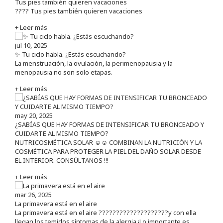
Tus pies también quieren vacaciones
???? Tus pies también quieren vacaciones
+ Leer más
jul 10, 2025
✨ Tu ciclo habla. ¿Estás escuchando?
La menstruación, la ovulación, la perimenopausia y la
menopausia no son solo etapas.
+ Leer más
may 20, 2025
¿SABÍAS QUE HAY FORMAS DE INTENSIFICAR TU BRONCEADO Y
CUIDARTE AL MISMO TIEMPO?
NUTRICOSMÉTICA SOLAR ☺️☺️ COMBINAN LA NUTRICIÓN Y LA
COSMÉTICA PARA PROTEGER LA PIEL DEL DAÑO SOLAR DESDE
EL INTERIOR. CONSÚLTANOS !!!
+ Leer más
mar 26, 2025
La primavera está en el aire
La primavera está en el aire ????????????????????y con ella
llegan los temidos síntomas de la alergia ¡Lo importante es