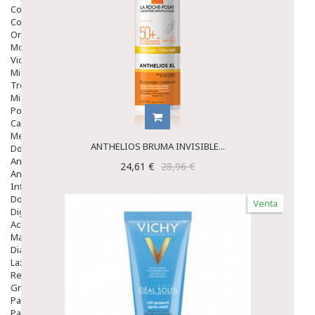
Colirios
Complementos Alimentarios.
Ortopedia - Accesorios
Movilidad
Vida Diaria
Miembro Superior
Tronco
Miembro Inferior
Podología
Calzado
Medicamentos
ANTHELIOS BRUMA INVISIBLE...
Dolor E Inflamación
Analgésicos
24,61 €
28,96 €
Anestésicos
Inflamación Articulaciones
Dolor Muscular / Articular
Venta
Digestivo
Acidez, Gases Y Ardores
Mala Digestion
Diarrea / Estreñimiento / Vómitos
Laxantes
Resfriados
Gripe Y Resfriados
Para La Tos
Para Descongestionar La Nariz