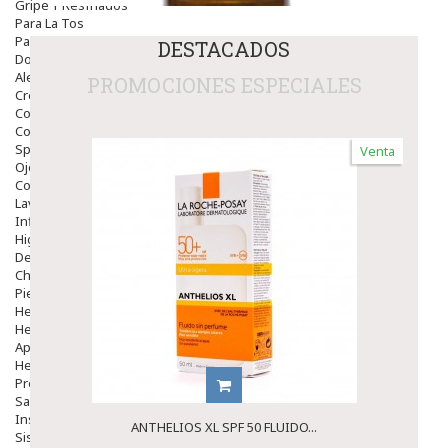
Gripe Y Resfriados
Para La Tos
Para Descongestionar La Nariz
DESTACADOS
Dolor De Garganta
Alergias Y Picaduras
PROMOCIONES ESPECIALES
Cremas
Comprimidos
Colirios
Sprays
Venta
Ojos Y Oidos
Congestión
Lavado Ojos
Inflamación Del Oido (otitis)
Higiene Oido
Deshabituación Tabaquismo
Chicles
Piel
Herpes Y Hongos
Heridas Y úlceras
Aparato Genital
Hemorroides
Protectores Y Emolientes
Salud
Insomnio
ANTHELIOS XL SPF 50 FLUIDO...
Sistema Nervioso