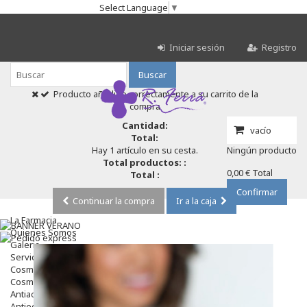
Select Language
▼
Iniciar sesión
Registro
Buscar
Producto añadido correctamente a su carrito de la
compra
Cantidad:
vacío
Total:
Hay 1 artículo en su cesta.
Ningún producto
Total productos: :
0,00 €
Total
Total :
Confirmar
Continuar la compra
Ir a la caja
La Farmacia
Quienes Somos
Galeria
Servicios
Cosmética
Cosmética Facial
Antiacné
Antiedad