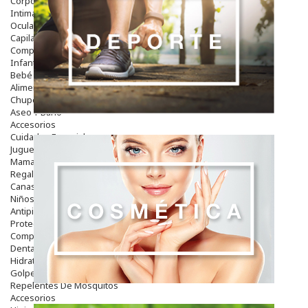
Corporal
Intima
Ocular
Capilar
Complementos
Infantil
Bebé
Alimentación Y Complementos
Chupetes Y Mordedores
Aseo Y Baño
Accesorios
Cuidados Especiales
Juguetes
Mama
Regalos
Canastilla
Niños
Antipiojos
Protección Solar
Complementos Alimentarios
Dentales
Hidratantes
Golpes Y Hematomas
Repelentes De Mosquitos
Accesorios