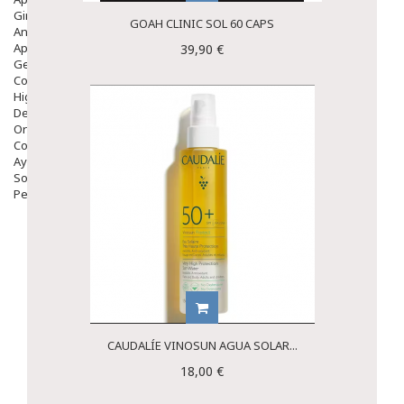
Ginecología
GOAH CLINIC SOL 60 CAPS
Anticonceptivos
Aparato Genital
39,90 €
Gente Mayor
Cosmética
Higiene
Dentales
Ortopedia
Complementos Nutricionales.
Ayudas
Solares
Pedido express
CAUDALÍE VINOSUN AGUA SOLAR...
18,00 €