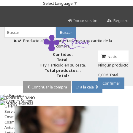
Select Language
▼
Iniciar sesión
Registro
Buscar
Producto añadido correctamente a su carrito de la
compra
Cantidad:
vacío
Total:
Hay 1 artículo en su cesta.
Ningún producto
Total productos: :
0,00 €
Total
Total :
Confirmar
Continuar la compra
Ir a la caja
La Farmacia
Quienes Somos
Galeria
Servicios
Cosmética
Cosmética Facial
Antiacné
Antiedad