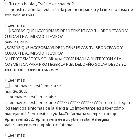
✨ Tu ciclo habla. ¿Estás escuchando?
La menstruación, la ovulación, la perimenopausia y la menopausia no
son solo etapas.
+ Leer más
may 20, 2025
¿SABÍAS QUE HAY FORMAS DE INTENSIFICAR TU BRONCEADO Y
CUIDARTE AL MISMO TIEMPO?
NUTRICOSMÉTICA SOLAR ☺️☺️ COMBINAN LA NUTRICIÓN Y LA
COSMÉTICA PARA PROTEGER LA PIEL DEL DAÑO SOLAR DESDE EL
INTERIOR. CONSÚLTANOS !!!
+ Leer más
mar 26, 2025
La primavera está en el aire
La primavera está en el aire ????????????????????y con ella llegan
los temidos síntomas de la alergia ¡Lo importante es saber cómo
manejarlos! Si necesitas ayuda...Tu farmacia siempre contigo
#primavera2025 #primavera #saludybienestar #alergias
#alergiaprimaveral #polen #síntomas
+ Leer más