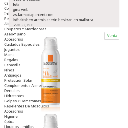
Capilar
boletín
Complementos
Página web
Infantil
www.farmaciaparcent.com
Bebé
zoloft altisben aremis aserin besitran en mallorca
Alimentación Y Complementos
23,29 €
27,39 €
Chupetes Y Mordedores
Aseo Y Baño
Venta
Accesorios
Cuidados Especiales
Juguetes
Mama
Regalos
Canastilla
Niños
Antipiojos
Protección Solar
Complementos Alimentarios
Dentales
Hidratantes
Golpes Y Hematomas
Repelentes De Mosquitos
Accesorios
Higiene
óptica
Líquidos Lentillas