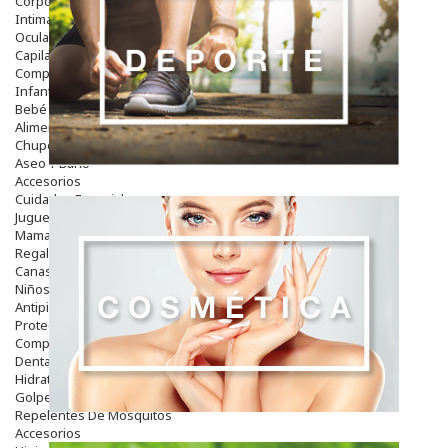
Corporal
Intima
Ocular
Capilar
Complementos
Infantil
Bebé
Alimentación Y Complementos
Chupetes Y Mordedores
Aseo Y Baño
Accesorios
Cuidados Especiales
Juguetes
Mama
Regalos
Canastilla
Niños
Antipiojos
Protección Solar
Complementos Alimentarios
Dentales
Hidratantes
Golpes Y Hematomas
Repelentes De Mosquitos
Accesorios