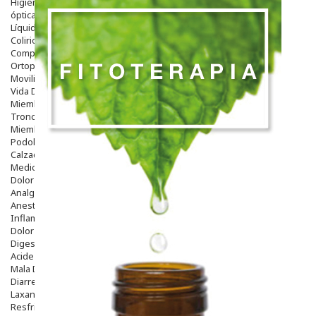
Higiene
óptica
Líquidos Lentillas
Colirios
Complementos Alimentarios.
Ortopedia - Accesorios
Movilidad
Vida Diaria
Miembro Superior
Tronco
Miembro Inferior
Podología
Calzado
Medicamentos
Dolor E Inflamación
Analgésicos
Anestésicos
Inflamación Articulaciones
Dolor Muscular / Articular
Digestivo
Acidez, Gases Y Ardores
Mala Digestion
Diarrea / Estreñimiento / Vómitos
Laxantes
Resfriados