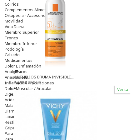
Colirios
Complementos Alimentarios.
Ortopedia - Accesorios
Movilidad
Vida Diaria
Miembro Superior
Tronco
Miembro Inferior
Podología
Calzado
Medicamentos
Dolor E Inflamación
Analgésicos
ANTHELIOS BRUMA INVISIBLE...
Anestésicos
24,61 €
28,96 €
Inflamación Articulaciones
Dolor Muscular / Articular
Venta
Digestivo
Acidez, Gases Y Ardores
Mala Digestion
Diarrea / Estreñimiento / Vómitos
Laxantes
Resfriados
Gripe Y Resfriados
Para La Tos
Para Descongestionar La Nariz