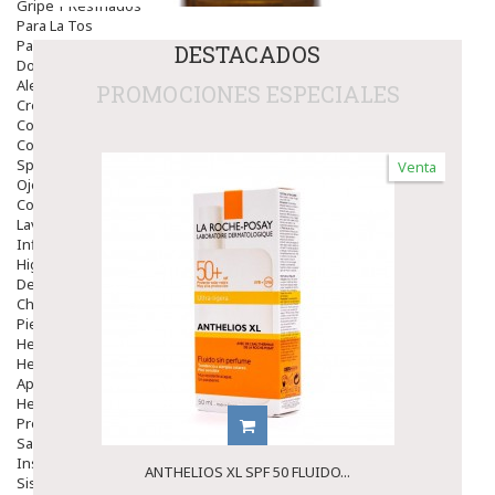
Gripe Y Resfriados
Para La Tos
Para Descongestionar La Nariz
DESTACADOS
Dolor De Garganta
Alergias Y Picaduras
PROMOCIONES ESPECIALES
Cremas
Comprimidos
Colirios
Sprays
Venta
Ojos Y Oidos
Congestión
Lavado Ojos
Inflamación Del Oido (otitis)
Higiene Oido
Deshabituación Tabaquismo
Chicles
Piel
Herpes Y Hongos
Heridas Y úlceras
Aparato Genital
Hemorroides
Protectores Y Emolientes
Salud
Insomnio
ANTHELIOS XL SPF 50 FLUIDO...
Sistema Nervioso