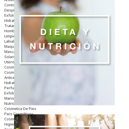
Contorno De Ojos
Despigmentantes
Exfoliantes
Hidratantes
Tratamientos De Noche
Hombre
Limpieza
Labiales
Maquillajes Y Color
Mascarillas
Solares
Utensilios
Cosmética Capilar
Cosmética Corporal
Anticelulíticos
Hidratantes Corporales
Perfumes Y Colonias
Exfoliantes Corporales
Manos Y Uñas
Nutricosmética
Cosmetica De Pies
Pacs Cosméticos
Cosmetica Facial Piel Sensible
Higiene