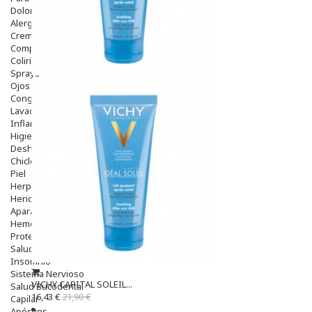
Dolor De Garganta
Alergias Y Picaduras
Cremas
Comprimidos
Colirios
Sprays
Ojos Y Oidos
Congestión
Lavado Ojos
Inflamación Del Oido (otitis)
Higiene Oido
Deshabituación Tabaquismo
Chicles
Piel
Herpes Y Hongos
Heridas Y úlceras
Aparato Genital
Hemorroides
Protectores Y Emolientes
Salud
Insomnio
Sistema Nervioso
VICHY CAPITAL SOLEIL...
Salud Bucodental
16,43 €
21,90 €
Capilar
Apósitos