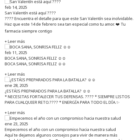
feb 14, 2025
San Valentín está aquí ????
???? Encuentra el detalle para que este San Valentín sea inolvidable.
Haz que este 14 de febrero sea tan especial como tu amor. ❤️ Tu
farmacia siempre contigo
+ Leer más
feb 11, 2025
BOCA SANA, SONRISA FELIZ ☺️☺️
BOCA SANA, SONRISA FELIZ ☺️☺️
+ Leer más
ene 28, 2025
¿ESTÁIS PREPARADOS PARA LA BATALLA? ☺️☺️
* NECESITAS FORTALECER TUS DEFENSAS. ????️ * SIEMPRE LISTOS
PARA CUALQUIER RETO.???? * ENERGÍA PARA TODO EL DÍA.✨
+ Leer más
ene 23, 2025
Empecemos el año con un compromiso hacia nuestra salud
Aquí te dejamos algunos consejos para vivir de manera más