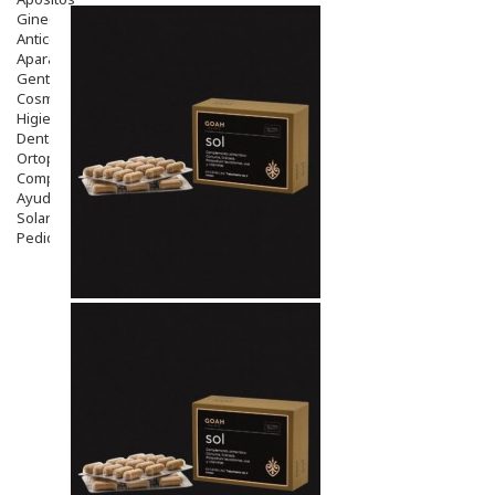
Ginecología
Anticonceptivos
Aparato Genital
Gente Mayor
Cosmética
Higiene
Dentales
Ortopedia
Complementos Nutricionales.
Ayudas
Solares
Pedido express