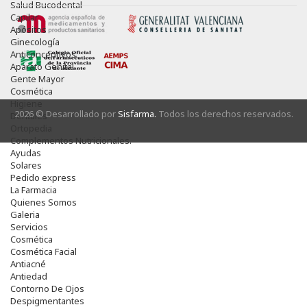
Salud Bucodental
Capilar
Apósitos
Ginecología
Anticonceptivos
Aparato Genital
Gente Mayor
Cosmética
Higiene
2026 © Desarrollado por
Sisfarma.
Todos los derechos reservados.
Dentales
Ortopedia
Complementos Nutricionales.
Ayudas
Solares
Pedido express
La Farmacia
Quienes Somos
Galeria
Servicios
Cosmética
Cosmética Facial
Antiacné
Antiedad
Contorno De Ojos
Despigmentantes