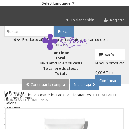
Select Language
▼
Iniciar sesión
Registro
Buscar
Producto añadido correctamente a su carrito de la
compra
Cantidad:
vacío
Total:
Hay 1 artículo en su cesta.
Ningún producto
Total productos: :
0,00 €
Total
Total :
Confirmar
Continuar la compra
Ir a la caja
La Farmacia
>
Cosmética
>
Cosmética Facial
>
Hidratantes
>
EFFACLAR H
Quienes Somos
HIDRATANTE COMPENSA
Galeria
Servicios
Cosmética
Cosmética Facial
Antiacné
Antiedad