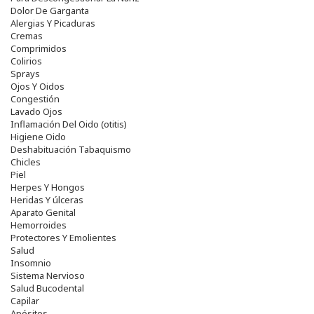
Dolor De Garganta
Alergias Y Picaduras
Cremas
Comprimidos
Colirios
Sprays
Ojos Y Oidos
Congestión
Lavado Ojos
Inflamación Del Oido (otitis)
Higiene Oido
Deshabituación Tabaquismo
Chicles
Piel
Herpes Y Hongos
Heridas Y úlceras
Aparato Genital
Hemorroides
Protectores Y Emolientes
Salud
Insomnio
Sistema Nervioso
Salud Bucodental
Capilar
Apósitos