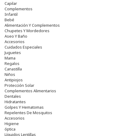
Capilar
Complementos
Infantil
Bebé
Alimentación Y Complementos
Chupetes Y Mordedores
Aseo Y Baño
Accesorios
Cuidados Especiales
Juguetes
Mama
Regalos
Canastilla
Niños
Antipiojos
Protección Solar
Complementos Alimentarios
Dentales
Hidratantes
Golpes Y Hematomas
Repelentes De Mosquitos
Accesorios
Higiene
óptica
Líquidos Lentillas