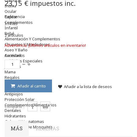
Corporal
23,15 €
impuestos inc.
Intima
Ocular
Referencia
Capilar
Complementos
314193
Infantil
Bebé
2
artículos
Alimentación Y Complementos
Chupetes Y Mordedores
Advertencia: ¡Últimos artículos en inventario!
Aseo Y Baño
Accesorios
Cantidad :
Cuidados Especiales
Juguetes
Mama
Regalos
Canastilla
Añadir al carrito
Añadir a la lista de deseos
Niños
Antipiojos
Protección Solar
Complementos Alimentarios
Compartir :
Dentales
Hidratantes
Golpes Y Hematomas
Repelentes De Mosquitos
MÁS
RESEÑAS
Accesorios