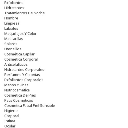
Exfoliantes
Hidratantes
Tratamientos De Noche
Hombre
Limpieza
Labiales
Maquillajes Y Color
Mascarillas
Solares
Utensilios
Cosmética Capilar
Cosmética Corporal
Anticelulíticos
Hidratantes Corporales
Perfumes Y Colonias
Exfoliantes Corporales
Manos Y Uñas
Nutricosmética
Cosmetica De Pies
Pacs Cosméticos
Cosmetica Facial Piel Sensible
Higiene
Corporal
Intima
Ocular