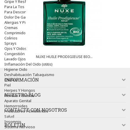
Gripe Y Resfriados
Para La Tos
Para Descongestionar La Nariz
Dolor De Garganta
Alergias Y Picaduras
Cremas
Comprimidos
Colirios
Sprays
Ojos Y Oidos
Congestión
NUXE HUILE PRODIGIEUSE BIO...
Lavado Ojos
Inflamación Del Oido (otitis)
Higiene Oido
Deshabituación Tabaquismo
INFORMACIÓN
Chicles
Piel
Herpes Y Hongos
NUESTRO BLOG
Heridas Y úlceras
Aparato Genital
Hemorroides
CONTACTE CON NOSOTROS
Protectores Y Emolientes
Salud
Insomnio
BOLETÍN
Sistema Nervioso