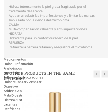
Higiene
óptica
Hidrata intensamente la piel grasa fragilizada por el
Líquidos Lentillas
tratamiento desecante.
Colirios
Ayudan a reducir las imperfecciones y a limitar las marcas.
Complementos Alimentarios.
Impulsado por la ciencia del microbioma
Ortopedia - Accesorios
CALMA
Movilidad
Multi-compensación calmante y anti-imperfecciones.
Vida Diaria
HIDRATA
Miembro Superior
Hidratante para un confort duradero de la piel.
Tronco
REFUERZA
Miembro Inferior
Refuerza la barrera cutánea y reequilibra el microbioma.
Podología
Calzado
Medicamentos
Dolor E Inflamación
Analgésicos
Anestésicos
30 OTHER PRODUCTS IN THE SAME
Inflamación Articulaciones
CATEGORY:
Dolor Muscular / Articular
Digestivo
Acidez, Gases Y Ardores
Mala Digestion
Diarrea / Estreñimiento / Vómitos
Laxantes
Resfriados