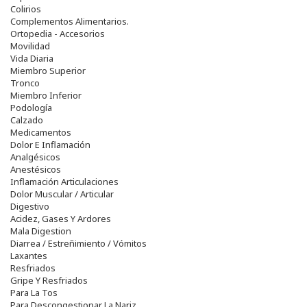
Colirios
Complementos Alimentarios.
Ortopedia - Accesorios
Movilidad
Vida Diaria
Miembro Superior
Tronco
Miembro Inferior
Podología
Calzado
Medicamentos
Dolor E Inflamación
Analgésicos
Anestésicos
Inflamación Articulaciones
Dolor Muscular / Articular
Digestivo
Acidez, Gases Y Ardores
Mala Digestion
Diarrea / Estreñimiento / Vómitos
Laxantes
Resfriados
Gripe Y Resfriados
Para La Tos
Para Descongestionar La Nariz