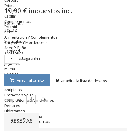
Corporal
Intima
19,90 €
impuestos inc.
Ocular
Capilar
Complementos
Referencia
Infantil
215512
Bebé
Alimentación Y Complementos
5
artículos
Chupetes Y Mordedores
Aseo Y Baño
Cantidad :
Accesorios
Cuidados Especiales
Juguetes
Mama
Regalos
Canastilla
Añadir al carrito
Añadir a la lista de deseos
Niños
Antipiojos
Protección Solar
Compartir :
Complementos Alimentarios
Dentales
Hidratantes
Golpes Y Hematomas
RESEÑAS
Repelentes De Mosquitos
Accesorios