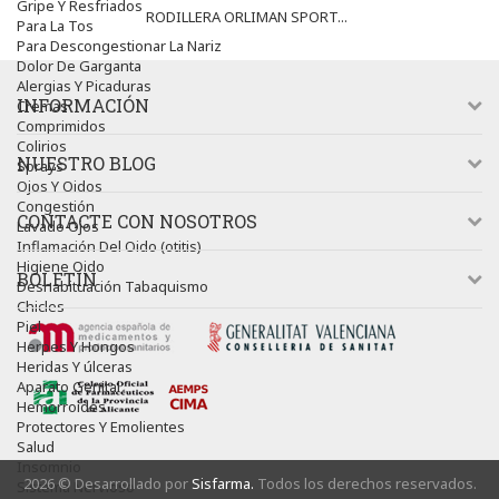
Gripe Y Resfriados
RODILLERA ORLIMAN SPORT...
Para La Tos
Para Descongestionar La Nariz
Dolor De Garganta
Alergias Y Picaduras
INFORMACIÓN
Cremas
Comprimidos
Colirios
NUESTRO BLOG
Sprays
Ojos Y Oidos
Congestión
CONTACTE CON NOSOTROS
Lavado Ojos
Inflamación Del Oido (otitis)
Higiene Oido
BOLETÍN
Deshabituación Tabaquismo
Chicles
Piel
Herpes Y Hongos
Heridas Y úlceras
Aparato Genital
Hemorroides
Protectores Y Emolientes
Salud
Insomnio
2026 © Desarrollado por
Sisfarma.
Todos los derechos reservados.
Sistema Nervioso