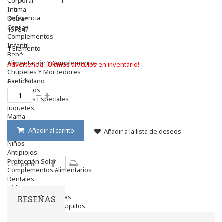
Corporal
Intima
Referencia
Ocular
Capilar
157847
Complementos
Infantil
1
Elemento
Bebé
Alimentación Y Complementos
Advertencia: ¡Últimos artículos en inventario!
Chupetes Y Mordedores
Aseo Y Baño
Cantidad :
Accesorios
Cuidados Especiales
Juguetes
Mama
Regalos
Añadir al carrito
Añadir a la lista de deseos
Canastilla
Niños
Antipiojos
Protección Solar
Compartir :
Complementos Alimentarios
Dentales
Hidratantes
Golpes Y Hematomas
RESEÑAS
Repelentes De Mosquitos
Accesorios