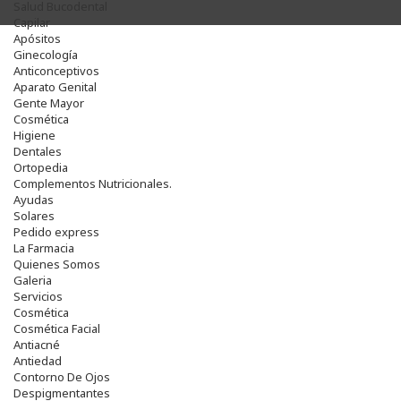
Salud Bucodental
Capilar
Apósitos
Ginecología
Anticonceptivos
Aparato Genital
Gente Mayor
Cosmética
Higiene
Dentales
Ortopedia
Complementos Nutricionales.
Ayudas
Solares
Pedido express
La Farmacia
Quienes Somos
Galeria
Servicios
Cosmética
Cosmética Facial
Antiacné
Antiedad
Contorno De Ojos
Despigmentantes