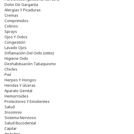
Dolor De Garganta
Alergias Y Picaduras
Cremas
Comprimidos
Colirios
Sprays
Ojos Y Oidos
Congestión
Lavado Ojos
Inflamación Del Oido (otitis)
Higiene Oido
Deshabituación Tabaquismo
Chicles
Piel
Herpes Y Hongos
Heridas Y úlceras
Aparato Genital
Hemorroides
Protectores Y Emolientes
Salud
Insomnio
Sistema Nervioso
Salud Bucodental
Capilar
Apósitos