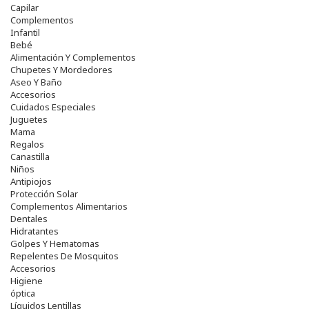
Capilar
Complementos
Infantil
Bebé
Alimentación Y Complementos
Chupetes Y Mordedores
Aseo Y Baño
Accesorios
Cuidados Especiales
Juguetes
Mama
Regalos
Canastilla
Niños
Antipiojos
Protección Solar
Complementos Alimentarios
Dentales
Hidratantes
Golpes Y Hematomas
Repelentes De Mosquitos
Accesorios
Higiene
óptica
Líquidos Lentillas