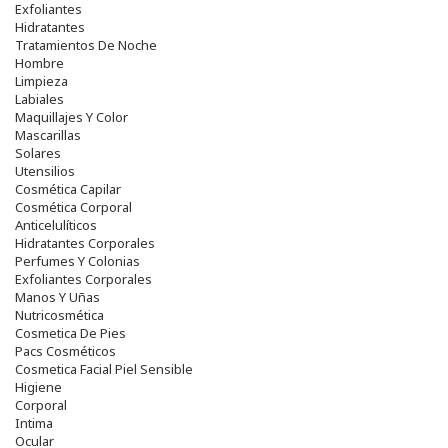
Exfoliantes
Hidratantes
Tratamientos De Noche
Hombre
Limpieza
Labiales
Maquillajes Y Color
Mascarillas
Solares
Utensilios
Cosmética Capilar
Cosmética Corporal
Anticelulíticos
Hidratantes Corporales
Perfumes Y Colonias
Exfoliantes Corporales
Manos Y Uñas
Nutricosmética
Cosmetica De Pies
Pacs Cosméticos
Cosmetica Facial Piel Sensible
Higiene
Corporal
Intima
Ocular