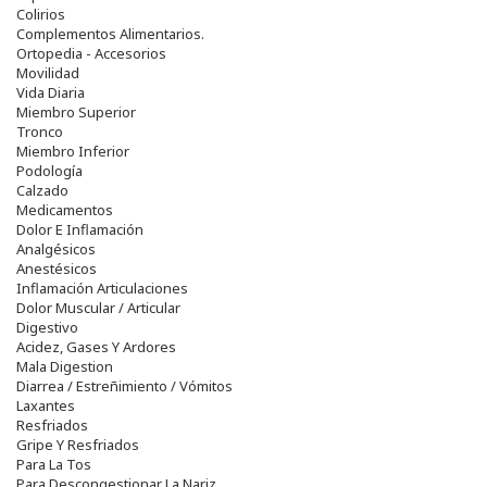
Colirios
Complementos Alimentarios.
Ortopedia - Accesorios
Movilidad
Vida Diaria
Miembro Superior
Tronco
Miembro Inferior
Podología
Calzado
Medicamentos
Dolor E Inflamación
Analgésicos
Anestésicos
Inflamación Articulaciones
Dolor Muscular / Articular
Digestivo
Acidez, Gases Y Ardores
Mala Digestion
Diarrea / Estreñimiento / Vómitos
Laxantes
Resfriados
Gripe Y Resfriados
Para La Tos
Para Descongestionar La Nariz