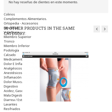
Higiene
No hay reseñas de clientes en este momento.
óptica
Líquidos Lentillas
Colirios
Complementos Alimentarios.
Ortopedia - Accesorios
Movilidad
30 OTHER PRODUCTS IN THE SAME
Vida Diaria
CATEGORY:
Miembro Superior
Tronco
Miembro Inferior
Podología
Calzado
Medicamentos
Dolor E Inflamación
Analgésicos
Anestésicos
Inflamación Articulaciones
Dolor Muscular / Articular
Digestivo
Acidez, Gases Y Ardores
Mala Digestion
Diarrea / Estreñimiento / Vómitos
Laxantes
Resfriados