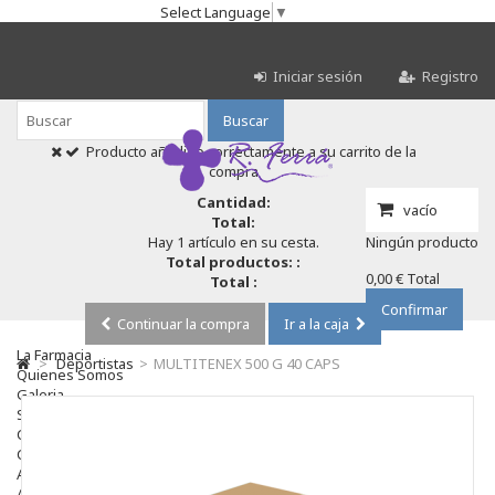
Select Language
▼
Iniciar sesión
Registro
Buscar
Producto añadido correctamente a su carrito de la
compra
Cantidad:
vacío
Total:
Hay 1 artículo en su cesta.
Ningún producto
Total productos: :
0,00 €
Total
Total :
Confirmar
Continuar la compra
Ir a la caja
La Farmacia
>
Deportistas
>
MULTITENEX 500 G 40 CAPS
Quienes Somos
Galeria
Servicios
Cosmética
Cosmética Facial
Antiacné
Antiedad