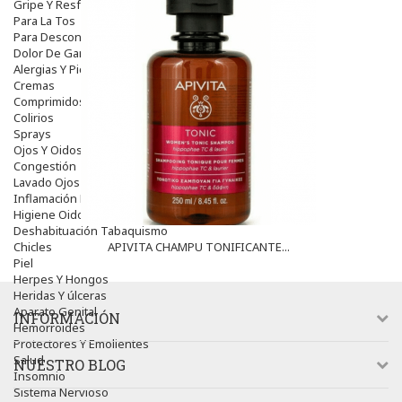
Gripe Y Resfriados
Para La Tos
Para Descongestionar La Nariz
Dolor De Garganta
Alergias Y Picaduras
Cremas
Comprimidos
Colirios
Sprays
Ojos Y Oidos
Congestión
Lavado Ojos
Inflamación Del Oido (otitis)
Higiene Oido
Deshabituación Tabaquismo
Chicles
APIVITA CHAMPU TONIFICANTE...
Piel
Herpes Y Hongos
Heridas Y úlceras
Aparato Genital
INFORMACIÓN
Hemorroides
Protectores Y Emolientes
Salud
NUESTRO BLOG
Insomnio
Sistema Nervioso