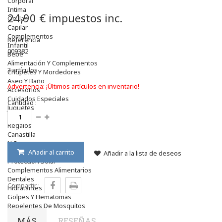
Corporal
Intima
24,90 €
impuestos inc.
Ocular
Capilar
Complementos
Referencia
Infantil
009382
Bebé
Alimentación Y Complementos
3
artículos
Chupetes Y Mordedores
Aseo Y Baño
Advertencia: ¡Últimos artículos en inventario!
Accesorios
Cuidados Especiales
Cantidad :
Juguetes
Mama
Regalos
Canastilla
Niños
Antipiojos
Añadir al carrito
Añadir a la lista de deseos
Protección Solar
Complementos Alimentarios
Dentales
Compartir :
Hidratantes
Golpes Y Hematomas
Repelentes De Mosquitos
Accesorios
MÁS
RESEÑAS