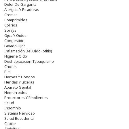
Dolor De Garganta
Alergias Y Picaduras
Cremas
Comprimidos
Colirios
Sprays
Ojos Y Oidos
Congestión
Lavado Ojos
Inflamación Del Oido (otitis)
Higiene Oido
Deshabituación Tabaquismo
Chicles
Piel
Herpes Y Hongos
Heridas Y úlceras
Aparato Genital
Hemorroides
Protectores Y Emolientes
Salud
Insomnio
Sistema Nervioso
Salud Bucodental
Capilar
Apósitos