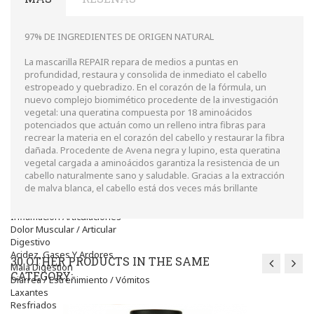
Higiene
óptica
Líquidos Lentillas
97% DE INGREDIENTES DE ORIGEN NATURAL
Colirios
Complementos Alimentarios.
La mascarilla REPAIR repara de medios a puntas en
Ortopedia - Accesorios
profundidad, restaura y consolida de inmediato el cabello
Movilidad
estropeado y quebradizo. En el corazón de la fórmula, un
Vida Diaria
nuevo complejo biomimético procedente de la investigación
Miembro Superior
vegetal: una queratina compuesta por 18 aminoácidos
Tronco
potenciados que actuán como un relleno intra fibras para
Miembro Inferior
recrear la materia en el corazón del cabello y restaurar la fibra
Podología
dañada. Procedente de Avena negra y lupino, esta queratina
Calzado
vegetal cargada a aminoácidos garantiza la resistencia de un
Medicamentos
cabello naturalmente sano y saludable. Gracias a la extracción
Dolor E Inflamación
de malva blanca, el cabello está dos veces más brillante
Analgésicos
Anestésicos
Inflamación Articulaciones
Dolor Muscular / Articular
Digestivo
Acidez, Gases Y Ardores
30 OTHER PRODUCTS IN THE SAME
Mala Digestion
CATEGORY:
Diarrea / Estreñimiento / Vómitos
Laxantes
Resfriados