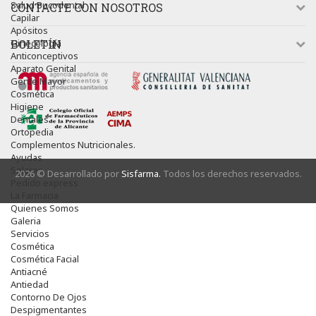
Salud Bucodental
CONTACTE CON NOSOTROS
Capilar
Apósitos
Ginecología
BOLETÍN
Anticonceptivos
Aparato Genital
Gente Mayor
Cosmética
Higiene
Dentales
Ortopedia
Complementos Nutricionales.
Ayudas
Solares
2026 © Desarrollado por
Sisfarma.
Todos los derechos reservados.
Pedido express
La Farmacia
Quienes Somos
Galeria
Servicios
Cosmética
Cosmética Facial
Antiacné
Antiedad
Contorno De Ojos
Despigmentantes