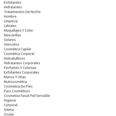
Exfoliantes
Hidratantes
Tratamientos De Noche
Hombre
Limpieza
Labiales
Maquillajes Y Color
Mascarillas
Solares
Utensilios
Cosmética Capilar
Cosmética Corporal
Anticelulíticos
Hidratantes Corporales
Perfumes Y Colonias
Exfoliantes Corporales
Manos Y Uñas
Nutricosmética
Cosmetica De Pies
Pacs Cosméticos
Cosmetica Facial Piel Sensible
Higiene
Corporal
Intima
Ocular