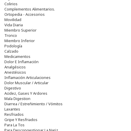
Colirios
Complementos Alimentarios.
Ortopedia - Accesorios
Movilidad
Vida Diaria
Miembro Superior
Tronco
Miembro Inferior
Podología
Calzado
Medicamentos
Dolor E Inflamación
Analgésicos
Anestésicos
Inflamación Articulaciones
Dolor Muscular / Articular
Digestivo
Acidez, Gases Y Ardores
Mala Digestion
Diarrea / Estreñimiento / Vómitos
Laxantes
Resfriados
Gripe Y Resfriados
Para La Tos
Para Descongestionar La Nariz