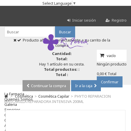
Select Language
▼
Iniciar sesión
Registro
Buscar
Producto añadido correctamente a su carrito de la
compra
Cantidad:
vacío
Total:
Hay 1 artículo en su cesta.
Ningún producto
Total productos: :
0,00 €
Total
Total :
Confirmar
Continuar la compra
Ir a la caja
La Farmacia
>
Cosmética
>
Cosmética Capilar
>
PHYTO REPARACION
Quienes Somos
MASCARILLA REPARADORA INTENSIVA 200ML
Galeria
Servicios
Cosmética
Cosmética Facial
Antiacné
Antiedad