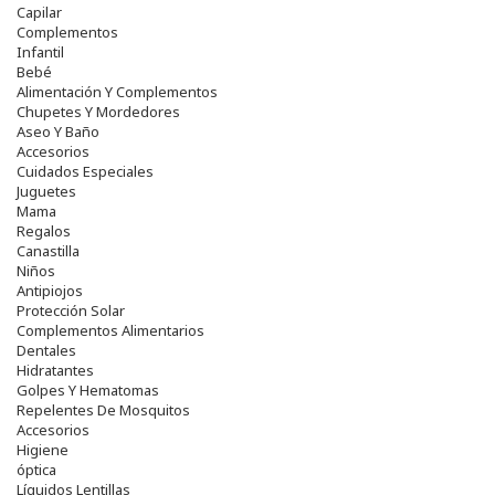
Capilar
Complementos
Infantil
Bebé
Alimentación Y Complementos
Chupetes Y Mordedores
Aseo Y Baño
Accesorios
Cuidados Especiales
Juguetes
Mama
Regalos
Canastilla
Niños
Antipiojos
Protección Solar
Complementos Alimentarios
Dentales
Hidratantes
Golpes Y Hematomas
Repelentes De Mosquitos
Accesorios
Higiene
óptica
Líquidos Lentillas