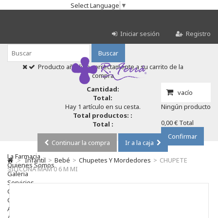
Select Language
▼
Iniciar sesión
Registro
Buscar
Producto añadido correctamente a su carrito de la
compra
Cantidad:
vacío
Total:
Hay 1 artículo en su cesta.
Ningún producto
Total productos: :
0,00 €
Total
Total :
Confirmar
Continuar la compra
Ir a la caja
La Farmacia
>
Infantil
>
Bebé
>
Chupetes Y Mordedores
>
CHUPETE
Quienes Somos
SILICONA MAM 0 6 M MI
Galeria
Servicios
Cosmética
Cosmética Facial
Antiacné
Antiedad