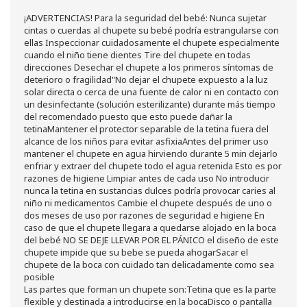
Higiene
óptica
¡ADVERTENCIAS! Para la seguridad del bebé: Nunca sujetar
Líquidos Lentillas
cintas o cuerdas al chupete su bebé podría estrangularse con
Colirios
ellas Inspeccionar cuidadosamente el chupete especialmente
Complementos Alimentarios.
cuando el niño tiene dientes Tire del chupete en todas
Ortopedia - Accesorios
direcciones Desechar el chupete a los primeros síntomas de
Movilidad
deterioro o fragilidad"No dejar el chupete expuesto a la luz
Vida Diaria
solar directa o cerca de una fuente de calor ni en contacto con
Miembro Superior
un desinfectante (solución esterilizante) durante más tiempo
Tronco
del recomendado puesto que esto puede dañar la
Miembro Inferior
tetinaMantener el protector separable de la tetina fuera del
Podología
alcance de los niños para evitar asfixiaAntes del primer uso
Calzado
mantener el chupete en agua hirviendo durante 5 min dejarlo
Medicamentos
enfriar y extraer del chupete todo el agua retenida Esto es por
Dolor E Inflamación
razones de higiene Limpiar antes de cada uso No introducir
Analgésicos
nunca la tetina en sustancias dulces podría provocar caries al
Anestésicos
niño ni medicamentos Cambie el chupete después de uno o
Inflamación Articulaciones
dos meses de uso por razones de seguridad e higiene En
Dolor Muscular / Articular
caso de que el chupete llegara a quedarse alojado en la boca
Digestivo
del bebé NO SE DEJE LLEVAR POR EL PÁNICO el diseño de este
Acidez, Gases Y Ardores
chupete impide que su bebe se pueda ahogarSacar el
Mala Digestion
chupete de la boca con cuidado tan delicadamente como sea
Diarrea / Estreñimiento / Vómitos
posible
Laxantes
Las partes que forman un chupete son:Tetina que es la parte
Resfriados
flexible y destinada a introducirse en la bocaDisco o pantalla