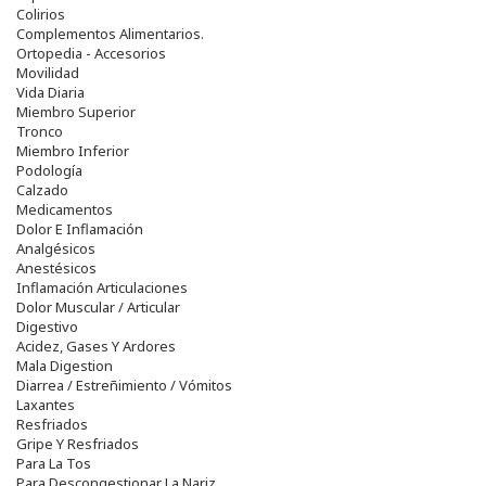
Colirios
Complementos Alimentarios.
Ortopedia - Accesorios
Movilidad
Vida Diaria
Miembro Superior
Tronco
Miembro Inferior
Podología
Calzado
Medicamentos
Dolor E Inflamación
Analgésicos
Anestésicos
Inflamación Articulaciones
Dolor Muscular / Articular
Digestivo
Acidez, Gases Y Ardores
Mala Digestion
Diarrea / Estreñimiento / Vómitos
Laxantes
Resfriados
Gripe Y Resfriados
Para La Tos
Para Descongestionar La Nariz