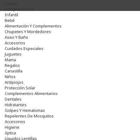
Capilar
Complementos
Infantil
Bebé
Alimentación Y Complementos
Chupetes Y Mordedores
Aseo Y Baño
Accesorios
Cuidados Especiales
Juguetes
Mama
Regalos
Canastilla
Niños
Antipiojos
Protección Solar
Complementos Alimentarios
Dentales
Hidratantes
Golpes Y Hematomas
Repelentes De Mosquitos
Accesorios
Higiene
óptica
Líquidos Lentillas