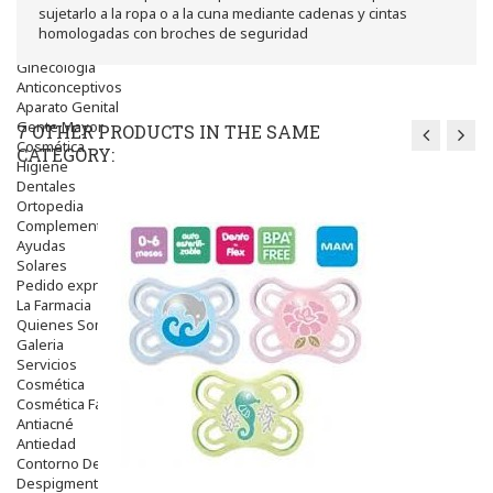
Salud Bucodental
sujetarlo a la ropa o a la cuna mediante cadenas y cintas
Capilar
homologadas con broches de seguridad
Apósitos
Ginecología
Anticonceptivos
Aparato Genital
Gente Mayor
7 OTHER PRODUCTS IN THE SAME
Cosmética
CATEGORY:
Higiene
Dentales
Ortopedia
Complementos Nutricionales.
Ayudas
Solares
Pedido express
La Farmacia
Quienes Somos
Galeria
Servicios
Cosmética
Cosmética Facial
Antiacné
Antiedad
Contorno De Ojos
Despigmentantes