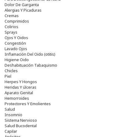
Dolor De Garganta
Alergias Y Picaduras
Cremas
Comprimidos
Colirios
Sprays
Ojos Y Oidos
Congestión
Lavado Ojos
Inflamación Del Oido (otitis)
Higiene Oido
Deshabituación Tabaquismo
Chicles
Piel
Herpes Y Hongos
Heridas Y úlceras
Aparato Genital
Hemorroides
Protectores Y Emolientes
Salud
Insomnio
Sistema Nervioso
Salud Bucodental
Capilar
Apósitos