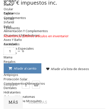
Corporal
8,20 €
impuestos inc.
Intima
Ocular
Referencia
Capilar
Complementos
151192
Infantil
Bebé
1
Elemento
Alimentación Y Complementos
Chupetes Y Mordedores
Advertencia: ¡Últimos artículos en inventario!
Aseo Y Baño
Accesorios
Cantidad :
Cuidados Especiales
Juguetes
Mama
Regalos
Canastilla
Añadir al carrito
Añadir a la lista de deseos
Niños
Antipiojos
Protección Solar
Complementos Alimentarios
Compartir :
Dentales
Hidratantes
Golpes Y Hematomas
Repelentes De Mosquitos
MÁS
RESEÑAS
Accesorios