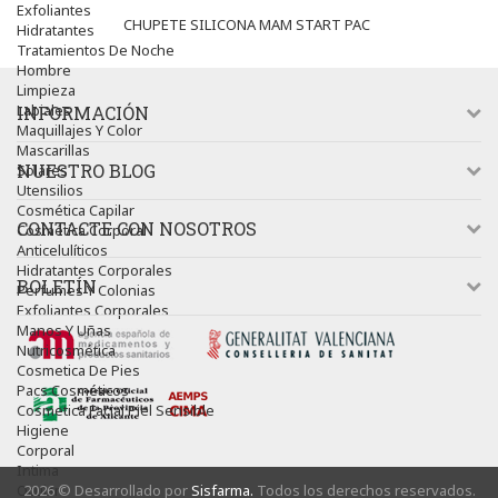
Exfoliantes
CHUPETE SILICONA MAM START PAC
Hidratantes
Tratamientos De Noche
Hombre
Limpieza
Labiales
INFORMACIÓN
Maquillajes Y Color
Mascarillas
NUESTRO BLOG
Solares
Utensilios
Cosmética Capilar
CONTACTE CON NOSOTROS
Cosmética Corporal
Anticelulíticos
Hidratantes Corporales
BOLETÍN
Perfumes Y Colonias
Exfoliantes Corporales
Manos Y Uñas
Nutricosmética
Cosmetica De Pies
Pacs Cosméticos
Cosmetica Facial Piel Sensible
Higiene
Corporal
Intima
Ocular
2026 © Desarrollado por
Sisfarma.
Todos los derechos reservados.