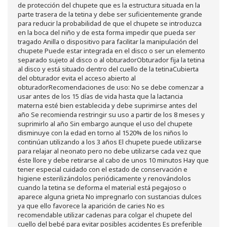
Gripe Y Resfriados
de protección del chupete que es la estructura situada en la
Para La Tos
parte trasera de la tetina y debe ser suficientemente grande
Para Descongestionar La Nariz
para reducir la probabilidad de que el chupete se introduzca
Dolor De Garganta
en la boca del niño y de esta forma impedir que pueda ser
Alergias Y Picaduras
tragado Anilla o dispositivo para facilitar la manipulación del
Cremas
chupete Puede estar integrada en el disco o ser un elemento
Comprimidos
separado sujeto al disco o al obturadorObturador fija la tetina
Colirios
al disco y está situado dentro del cuello de la tetinaCubierta
Sprays
del obturador evita el acceso abierto al
Ojos Y Oidos
obturadorRecomendaciones de uso: No se debe comenzar a
Congestión
usar antes de los 15 días de vida hasta que la lactancia
Lavado Ojos
materna esté bien establecida y debe suprimirse antes del
Inflamación Del Oido (otitis)
año Se recomienda restringir su uso a partir de los 8 meses y
Higiene Oido
suprimirlo al año Sin embargo aunque el uso del chupete
Deshabituación Tabaquismo
disminuye con la edad en torno al 1520% de los niños lo
Chicles
continúan utilizando a los 3 años El chupete puede utilizarse
Piel
para relajar al neonato pero no debe utilizarse cada vez que
Herpes Y Hongos
éste llore y debe retirarse al cabo de unos 10 minutos Hay que
Heridas Y úlceras
tener especial cuidado con el estado de conservación e
Aparato Genital
higiene esterilizándolos periódicamente y renovándolos
Hemorroides
cuando la tetina se deforma el material está pegajoso o
Protectores Y Emolientes
aparece alguna grieta No impregnarlo con sustancias dulces
Salud
ya que ello favorece la aparición de caries No es
Insomnio
recomendable utilizar cadenas para colgar el chupete del
Sistema Nervioso
cuello del bebé para evitar posibles accidentes Es preferible