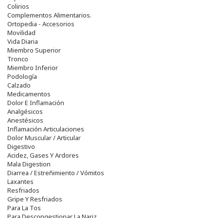
Colirios
Complementos Alimentarios.
Ortopedia - Accesorios
Movilidad
Vida Diaria
Miembro Superior
Tronco
Miembro Inferior
Podología
Calzado
Medicamentos
Dolor E Inflamación
Analgésicos
Anestésicos
Inflamación Articulaciones
Dolor Muscular / Articular
Digestivo
Acidez, Gases Y Ardores
Mala Digestion
Diarrea / Estreñimiento / Vómitos
Laxantes
Resfriados
Gripe Y Resfriados
Para La Tos
Para Descongestionar La Nariz