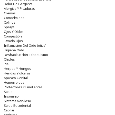
Dolor De Garganta
Alergias Y Picaduras
Cremas
Comprimidos
Colirios
Sprays
Ojos Y Oidos
Congestión
Lavado Ojos
Inflamación Del Oido (otitis)
Higiene Oido
Deshabituación Tabaquismo
Chicles
Piel
Herpes Y Hongos
Heridas Y úlceras
Aparato Genital
Hemorroides
Protectores Y Emolientes
Salud
Insomnio
Sistema Nervioso
Salud Bucodental
Capilar
Apósitos