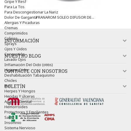
Gripe Y Resfriados
Para La Tos
Para Descongestionar La Nariz
Dolor De Garganta
PRANAROM SOLEO DIFUSOR DE...
Alergias Y Picaduras
Cremas
Comprimidos
Colirios
INFORMACIÓN
Sprays
Ojos Y Oidos
Congestión
NUESTRO BLOG
Lavado Ojos
Inflamación Del Oido (otitis)
Higiene Oido
CONTACTE CON NOSOTROS
Deshabituación Tabaquismo
Chicles
Piel
BOLETÍN
Herpes Y Hongos
Heridas Y úlceras
Aparato Genital
Hemorroides
Protectores Y Emolientes
Salud
Insomnio
Sistema Nervioso