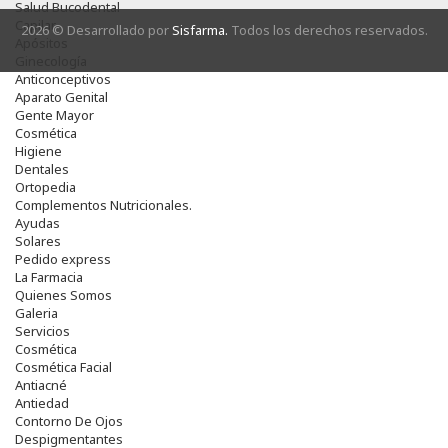
Salud Bucodental
Capilar
2026 © Desarrollado por
Sisfarma.
Todos los derechos reservados.
Apósitos
Ginecología
Anticonceptivos
Aparato Genital
Gente Mayor
Cosmética
Higiene
Dentales
Ortopedia
Complementos Nutricionales.
Ayudas
Solares
Pedido express
La Farmacia
Quienes Somos
Galeria
Servicios
Cosmética
Cosmética Facial
Antiacné
Antiedad
Contorno De Ojos
Despigmentantes