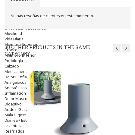
Higiene
óptica
Líquidos Lentillas
No hay reseñas de clientes en este momento.
Colirios
Complementos Alimentarios.
Ortopedia - Accesorios
Movilidad
Vida Diaria
Miembro Superior
30 OTHER PRODUCTS IN THE SAME
Tronco
CATEGORY:
Miembro Inferior
Podología
Calzado
Medicamentos
Dolor E Inflamación
Analgésicos
Anestésicos
Inflamación Articulaciones
Dolor Muscular / Articular
Digestivo
Acidez, Gases Y Ardores
Mala Digestion
Diarrea / Estreñimiento / Vómitos
Laxantes
Resfriados