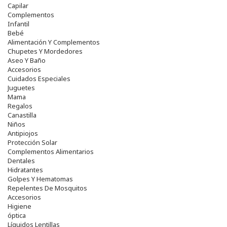
Capilar
Complementos
Infantil
Bebé
Alimentación Y Complementos
Chupetes Y Mordedores
Aseo Y Baño
Accesorios
Cuidados Especiales
Juguetes
Mama
Regalos
Canastilla
Niños
Antipiojos
Protección Solar
Complementos Alimentarios
Dentales
Hidratantes
Golpes Y Hematomas
Repelentes De Mosquitos
Accesorios
Higiene
óptica
Líquidos Lentillas