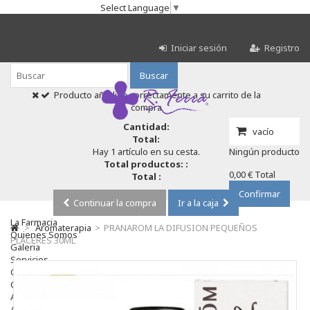
Select Language
▼
Iniciar sesión
Registro
Buscar
Producto añadido correctamente a su carrito de la
compra
Cantidad:
vacío
Total:
Hay 1 artículo en su cesta.
Ningún producto
Total productos: :
0,00 €
Total
Total :
Confirmar
Continuar la compra
Ir a la caja
La Farmacia
>
Aromaterapia
>
PRANAROM LA DIFUSION PEQUEÑOS
Quienes Somos
PLACERES 30ML
Galeria
Servicios
Cosmética
Cosmética Facial
Antiacné
Antiedad