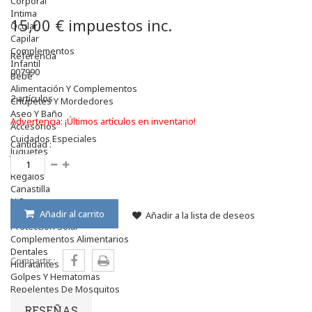
Corporal
Intima
15,00 €
impuestos inc.
Ocular
Capilar
Complementos
Referencia
Infantil
007990
Bebé
Alimentación Y Complementos
2
artículos
Chupetes Y Mordedores
Aseo Y Baño
Advertencia: ¡Últimos artículos en inventario!
Accesorios
Cuidados Especiales
Cantidad :
Juguetes
Mama
Regalos
Canastilla
Niños
Antipiojos
Añadir al carrito
Añadir a la lista de deseos
Protección Solar
Complementos Alimentarios
Dentales
Compartir :
Hidratantes
Golpes Y Hematomas
Repelentes De Mosquitos
Accesorios
RESEÑAS