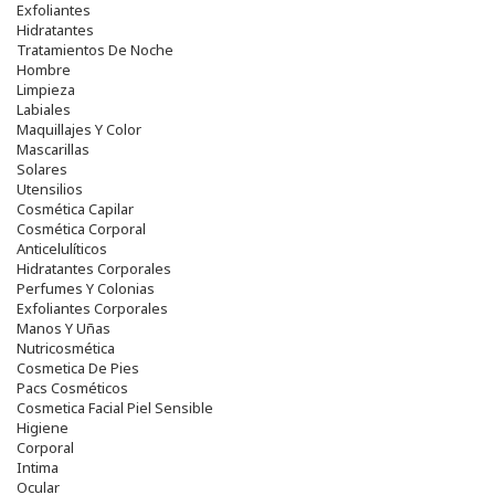
Exfoliantes
Hidratantes
Tratamientos De Noche
Hombre
Limpieza
Labiales
Maquillajes Y Color
Mascarillas
Solares
Utensilios
Cosmética Capilar
Cosmética Corporal
Anticelulíticos
Hidratantes Corporales
Perfumes Y Colonias
Exfoliantes Corporales
Manos Y Uñas
Nutricosmética
Cosmetica De Pies
Pacs Cosméticos
Cosmetica Facial Piel Sensible
Higiene
Corporal
Intima
Ocular